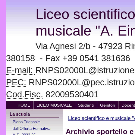
Liceo scientific
musicale "A. Ein
Via Agnesi 2/b - 47923 Ri
380158 - Fax +39 0541 381636
E-mail:
RNPS02000L@istruzione.i
PEC:
RNPS02000L@pec.istruzion
Cod.Fisc.
82009530401
HOME
LICEO MUSICALE
Studenti
Genitori
Docent
La scuola
Liceo scientifico e musicale "
Piano Triennale
dell’Offerta Formativa
Archivio sportello e