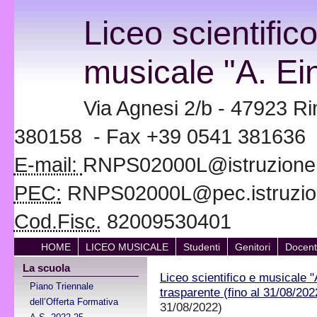
Liceo scientific
musicale "A. Ein
Via Agnesi 2/b - 47923 Ri
380158 - Fax +39 0541 381636
E-mail:
RNPS02000L@istruzione.i
PEC:
RNPS02000L@pec.istruzion
Cod.Fisc.
82009530401
HOME
LICEO MUSICALE
Studenti
Genitori
Docent
La scuola
Liceo scientifico e musicale "
Piano Triennale
trasparente (fino al 31/08/202
dell’Offerta Formativa
31/08/2022)