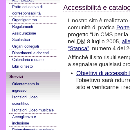
A.S. 2022-25
Accessibilità e catalo
Patto educativo di
corresponsabilità
Il nostro sito è realizza
Organigramma
comunità di pratica
Porte
Regolamenti
Assicurazione
progetto “Un CMS per la sc
Scolastica
nel
DM
8 luglio 2005,
all
Organi collegiali
“Stanca”
, numero 4 del 
Dipartimenti e docenti
Affinchè il sito risulti se
Calendario e orario
a segnalare qualsiasi pro
Libri di testo
Obiettivi di accessibi
Servizi
l’obiettivo sarà ridur
Orientamento in
sito e verificarne i req
ingresso
Iscrizioni Liceo
scientifico
Iscrizioni Liceo musicale
Accoglienza e
inclusione
Potenziamento musicale