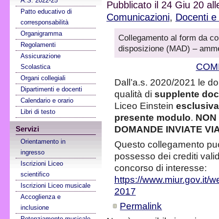
A.S. 2022-25
Pubblicato il 24 Giu 20 al
Patto educativo di
Comunicazioni
,
Docenti e
corresponsabilità
Organigramma
Collegamento al form da co
Regolamenti
disposizione (MAD) – ammes
Assicurazione
COMP
Scolastica
Organi collegiali
Dall’a.s. 2020/2021 le d
Dipartimenti e docenti
qualità di
supplente doc
Calendario e orario
Liceo Einstein
esclusiva
Libri di testo
presente modulo
.
NON
DOMANDE INVIATE VIA 
Servizi
Orientamento in
Questo collegamento può e
ingresso
possesso dei crediti valid
Iscrizioni Liceo
concorso di interesse:
scientifico
https://www.miur.gov.it/
Iscrizioni Liceo musicale
2017
Accoglienza e
Permalink
inclusione
Potenziamento musicale