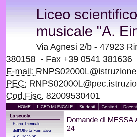
Liceo scientific
musicale "A. Ein
Via Agnesi 2/b - 47923 Ri
380158 - Fax +39 0541 381636
E-mail:
RNPS02000L@istruzione.i
PEC:
RNPS02000L@pec.istruzion
Cod.Fisc.
82009530401
HOME
LICEO MUSICALE
Studenti
Genitori
Docent
La scuola
Domande di MESSA A
Piano Triennale
24
dell’Offerta Formativa