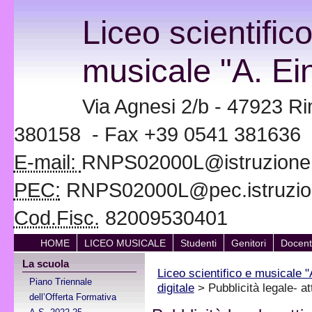
Liceo scientific
musicale "A. Ein
Via Agnesi 2/b - 47923 Ri
380158 - Fax +39 0541 381636
E-mail:
RNPS02000L@istruzione.i
PEC:
RNPS02000L@pec.istruzion
Cod.Fisc.
82009530401
HOME
LICEO MUSICALE
Studenti
Genitori
Docent
La scuola
Liceo scientifico e musicale "
Piano Triennale
digitale
> Pubblicità legale- att
dell’Offerta Formativa