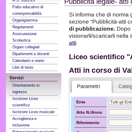
Pubblicità legale- atti 
A.S. 2022-25
Patto educativo di
corresponsabilità
Si informa che di norma g
Organigramma
sezione “Pubblicità-atti c
Regolamenti
di pubblicazione.
Dopo 
Assicurazione
visionarli/scaricarli nell
Scolastica
atti
Organi collegiali
Dipartimenti e docenti
Liceo scientifico "
Calendario e orario
Libri di testo
Atti in corso di Va
Servizi
Orientamento in
Parametri
Categ
ingresso
Iscrizioni Liceo
Ente
scientifico
Iscrizioni Liceo musicale
Atto N./Anno
Accoglienza e
Riferimento
inclusione
Potenziamento musicale