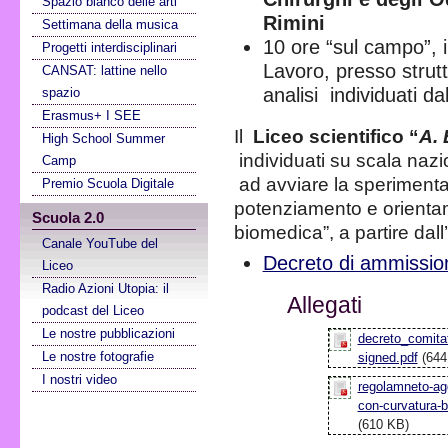
Spazio bianco delle arti
Rimini
Settimana della musica
10 ore “sul campo”, 
Progetti interdisciplinari
Lavoro, presso struttu
CANSAT: lattine nello
analisi individuati da
spazio
Erasmus+ I SEE
Il
Liceo scientifico “
A. 
High School Summer
individuati su scala naz
Camp
ad avviare la speriment
Premio Scuola Digitale
potenziamento e orienta
Scuola 2.0
biomedica”, a partire dall
Canale YouTube del
Decreto di ammissio
Liceo
Radio Azioni Utopia: il
Allegati
podcast del Liceo
Le nostre pubblicazioni
decreto_comita
Le nostre fotografie
signed.pdf
(644
I nostri video
regolamneto-agg
con-curvatura-
(610 KB)