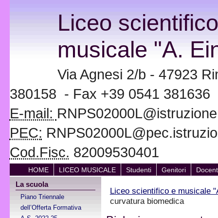
Liceo scientific
musicale "A. Ein
Via Agnesi 2/b - 47923 Ri
380158 - Fax +39 0541 381636
E-mail:
RNPS02000L@istruzione.i
PEC:
RNPS02000L@pec.istruzion
Cod.Fisc.
82009530401
HOME
LICEO MUSICALE
Studenti
Genitori
Docent
La scuola
Liceo scientifico e musicale "
Piano Triennale
curvatura biomedica
dell’Offerta Formativa