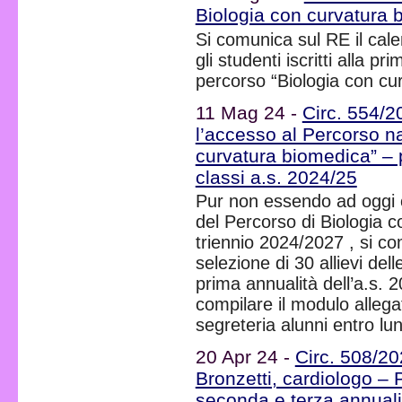
Biologia con curvatura 
Si comunica sul RE il cale
gli studenti iscritti alla p
percorso “Biologia con cu
11 Mag 24 -
Circ. 554/2
l’accesso al Percorso na
curvatura biomedica” – p
classi a.s. 2024/25
Pur non essendo ad oggi 
del Percorso di Biologia c
triennio 2024/2027 , si co
selezione di 30 allievi del
prima annualità dell’a.s. 
compilare il modulo alleg
segreteria alunni entro l
20 Apr 24 -
Circ. 508/202
Bronzetti, cardiologo – P
seconda e terza annuali