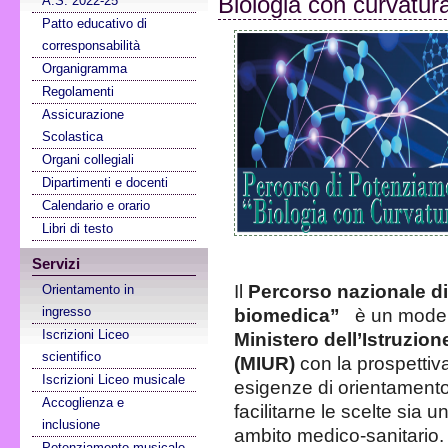
Biologia con curvatur
A.S. 2022-25
Patto educativo di
corresponsabilità
Organigramma
Regolamenti
Assicurazione
Scolastica
Organi collegiali
Dipartimenti e docenti
Calendario e orario
Libri di testo
Servizi
Il
Percorso nazionale di
Orientamento in
ingresso
biomedica”
è un mode
Iscrizioni Liceo
Ministero dell’Istruzion
scientifico
(MIUR)
con la prospettiva
Iscrizioni Liceo musicale
esigenze di orientamento
Accoglienza e
facilitarne le scelte sia u
inclusione
ambito medico-sanitario.
Potenziamento musicale