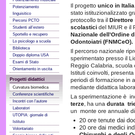
Il progetto
unico in Italia
Potenziamento
stato istituzionalizzato gr
linguisitico
protocollo tra il
Direttore
Percorsi PCTO
scolastici
del MIUR e il 
Studenti all’estero
Nazionale dell’Ordine de
Sportello e recupero
Odontoiatri (FNMCeO).
Lo psicologo a scuola
Biblioteca
Il percorso nazionale rip
Doppio diploma USA
sperimentato presso il Li
Esami di Stato
Reggio Calabria, scuola c
Orientamento in uscita
Istituti coinvolti, presenta
Progetti didattici
periodi di formazione in 
mediante didattica labora
Curvatura biomedica
Conferenze scientifiche
La sperimentazione è ind
Incontri con l’autore
terze
, ha una
durata tri
Laboratori
un monte ore annuale di
UTOPIA: giornale di
20 ore tenute dai doc
Istituto
20 ore dai medici indi
Volontariato
Chirurghi e degli O