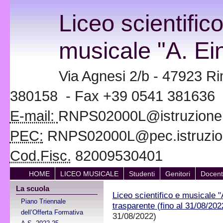
Liceo scientific
musicale "A. Ein
Via Agnesi 2/b - 47923 Ri
380158 - Fax +39 0541 381636
E-mail:
RNPS02000L@istruzione.i
PEC:
RNPS02000L@pec.istruzion
Cod.Fisc.
82009530401
HOME
LICEO MUSICALE
Studenti
Genitori
Docent
La scuola
Liceo scientifico e musicale "
Piano Triennale
trasparente (fino al 31/08/202
dell’Offerta Formativa
31/08/2022)