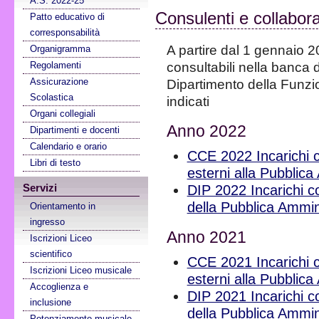
A.S. 2022-25
Consulenti e collabora
Patto educativo di
corresponsabilità
A partire dal 1 gennaio 20
Organigramma
consultabili nella banca 
Regolamenti
Assicurazione
Dipartimento della Funzio
Scolastica
indicati
Organi collegiali
Anno 2022
Dipartimenti e docenti
Calendario e orario
CCE 2022 Incarichi co
Libri di testo
esterni alla Pubblic
Servizi
DIP 2022 Incarichi con
della Pubblica Ammin
Orientamento in
ingresso
Anno 2021
Iscrizioni Liceo
scientifico
CCE 2021 Incarichi co
Iscrizioni Liceo musicale
esterni alla Pubblic
Accoglienza e
DIP 2021 Incarichi con
inclusione
della Pubblica Ammin
Potenziamento musicale