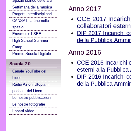
Spazio bianco delle arti
Settimana della musica
Anno 2017
Progetti interdisciplinari
CCE 2017 Incarichi 
CANSAT: lattine nello
collaboratori ester
spazio
DIP 2017 Incarichi con
Erasmus+ I SEE
della Pubblica Ammin
High School Summer
Camp
Anno 2016
Premio Scuola Digitale
CCE 2016 Incarichi co
Scuola 2.0
esterni alla Pubblic
Canale YouTube del
DIP 2016 Incarichi con
Liceo
della Pubblica Ammin
Radio Azioni Utopia: il
podcast del Liceo
Le nostre pubblicazioni
Le nostre fotografie
I nostri video