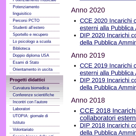
Potenziamento
Anno 2020
linguisitico
CCE 2020 Incarichi co
Percorsi PCTO
esterni alla Pubblic
Studenti all’estero
DIP 2020 Incarichi con
Sportello e recupero
Lo psicologo a scuola
della Pubblica Ammin
Biblioteca
Anno 2019
Doppio diploma USA
Esami di Stato
CCE 2019 Incarichi co
Orientamento in uscita
esterni alla Pubblic
DIP 2019 Incarichi con
Progetti didattici
della Pubblica Ammin
Curvatura biomedica
Conferenze scientifiche
Anno 2018
Incontri con l’autore
Laboratori
CCE 2018 Incarichi 
UTOPIA: giornale di
collaboratori ester
Istituto
DIP 2018 Incarichi con
Volontariato
della Pubblica Ammin