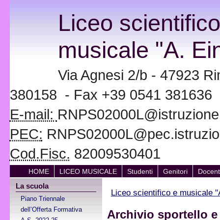
Liceo scientific
musicale "A. Ein
Via Agnesi 2/b - 47923 Ri
380158 - Fax +39 0541 381636
E-mail:
RNPS02000L@istruzione.i
PEC:
RNPS02000L@pec.istruzion
Cod.Fisc.
82009530401
HOME
LICEO MUSICALE
Studenti
Genitori
Docent
La scuola
Liceo scientifico e musicale "
Piano Triennale
dell’Offerta Formativa
Archivio sportello 