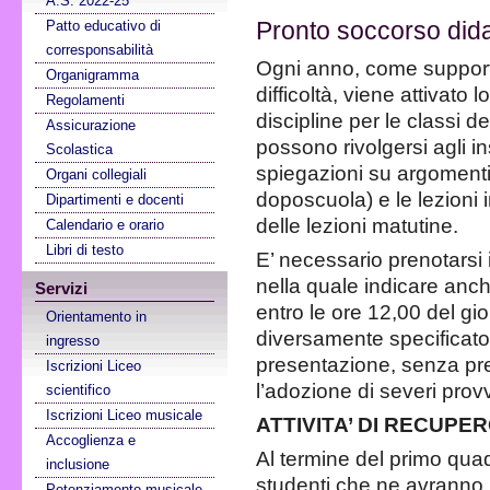
A.S. 2022-25
Patto educativo di
Pronto soccorso dida
corresponsabilità
Ogni anno, come supporto 
Organigramma
difficoltà, viene attivato l
Regolamenti
discipline per le classi de
Assicurazione
possono rivolgersi agli 
Scolastica
spiegazioni su argomenti
Organi collegiali
doposcuola) e le lezioni i
Dipartimenti e docenti
delle lezioni matutine.
Calendario e orario
Libri di testo
E’ necessario prenotarsi 
nella quale indicare anch
Servizi
entro le ore 12,00 del g
Orientamento in
diversamente specificat
ingresso
presentazione, senza pre
Iscrizioni Liceo
l’adozione di severi provv
scientifico
Iscrizioni Liceo musicale
ATTIVITA’ DI RECUPE
Accoglienza e
Al termine del primo quad
inclusione
studenti che ne avranno b
Potenziamento musicale