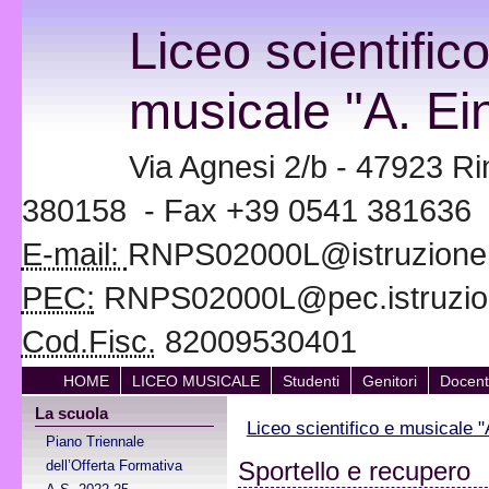
Liceo scientific
musicale "A. Ein
Via Agnesi 2/b - 47923 Ri
380158 - Fax +39 0541 381636
E-mail:
RNPS02000L@istruzione.i
PEC:
RNPS02000L@pec.istruzion
Cod.Fisc.
82009530401
HOME
LICEO MUSICALE
Studenti
Genitori
Docent
La scuola
Liceo scientifico e musicale "
Piano Triennale
Sportello e recupero
dell’Offerta Formativa