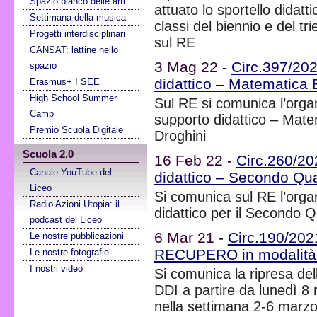
Spazio bianco delle arti
attuato lo sportello didatti
Settimana della musica
classi del biennio e del tri
Progetti interdisciplinari
sul RE
CANSAT: lattine nello
3 Mag 22 -
Circ.397/202
spazio
didattico – Matematica 
Erasmus+ I SEE
High School Summer
Sul RE si comunica l’organ
Camp
supporto didattico – Mate
Premio Scuola Digitale
Droghini
Scuola 2.0
16 Feb 22 -
Circ.260/202
Canale YouTube del
didattico – Secondo Qu
Liceo
Si comunica sul RE l’organ
Radio Azioni Utopia: il
didattico per il Secondo 
podcast del Liceo
6 Mar 21 -
Circ.190/202
Le nostre pubblicazioni
RECUPERO in modalità
Le nostre fotografie
I nostri video
Si comunica la ripresa del
DDI a partire da lunedì 8 
nella settimana 2-6 marzo