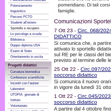
pomeridiano. Di tali cors
Potenziamento
famiglie.
linguisitico
Percorsi PCTO
Comunicazioni Sportel
Studenti all’estero
Sportello e recupero
7 Ott 23 -
Circ. 068/2
Lo psicologo a scuola
DIDATTICO
Biblioteca
Si comunica che, a partire
Doppio diploma USA
attivato lo sportello didatt
Esami di Stato
sul RE per le classi del bi
Orientamento in uscita
previsto al termine delle le
Progetti didattici
25 Ott 22 -
Circ.097/202
Curvatura biomedica
soccorso didattico
Conferenze scientifiche
Si comunica il nuovo orario
Incontri con l’autore
in vigore da lunedì 31 ott
Laboratori
UTOPIA: giornale di
1 Ott 22 -
Circ.045/2023 
Istituto
soccorso didattico
Volontariato
A partire dal 4 ottobre fino