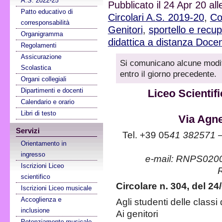
A.S. 2022-25
Pubblicato il 24 Apr 20 al
Patto educativo di
Circolari A.S. 2019-20
,
Co
corresponsabilità
Genitori
,
sportello e recu
Organigramma
didattica a distanza
Docen
Regolamenti
Assicurazione
Si comunicano alcune modif
Scolastica
entro il giorno precedente.
Organi collegiali
Dipartimenti e docenti
Liceo Scientif
Calendario e orario
Libri di testo
Via Agne
Servizi
Tel. +39 05
41 382571 
Orientamento in
ingresso
e-mail: RNPS0200
Iscrizioni Liceo
scientifico
Circolare n. 304, del 24
Iscrizioni Liceo musicale
Accoglienza e
Agli studenti delle classi
inclusione
Ai genitori
Potenziamento musicale