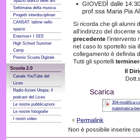
Spazio bianco delle arti
GIOVEDÌ dalle 14:30
Settimana della musica
prof.ssa Maria Pia Al
Progetti interdisciplinari
CANSAT: lattine nello
Si ricorda che gli alunni
spazio
all’indirizzo del docente
Erasmus+ I SEE
precedente
l’intervento 
High School Summer
nel caso lo sportello sia i
Camp
collegamento è definita di
Premio Scuola Digitale
Tutti gli sportelli
terminer
Scuola 2.0
Il Di
Canale YouTube del
Dott.
Liceo
Radio Azioni Utopia: il
Scarica
podcast del Liceo
304-modifica-cal
Le nostre pubblicazioni
matematica-bie
Le nostre fotografie
I nostri video
Permalink
Non è possibile inserire c