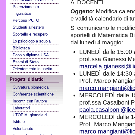
Ai DOCENTI
Potenziamento
Oggetto
: Modifica calen
linguisitico
e validità calendario di tutt
Percorsi PCTO
Si comunicano le modifich
Studenti all’estero
Sportello e recupero
sportelli di Matematica B
Lo psicologo a scuola
dal lunedì 4 maggio:
Biblioteca
LUNEDÌ dalle 15:00 a
Doppio diploma USA
prof.ssa Gianessi Ma
Esami di Stato
marcella.gianessi@lic
Orientamento in uscita
LUNEDÌ dalle 14:30 a
Progetti didattici
Prof. Marco Mangiant
marco.mangianti@lice
Curvatura biomedica
Conferenze scientifiche
MERCOLEDÌ dalle 15
Incontri con l’autore
prof.ssa Casalboni P
Laboratori
paola.casalboni@liceo
UTOPIA: giornale di
MERCOLEDÌ dalle 14
Istituto
Prof. Marco Mangiant
Volontariato
marco.mangianti@lice