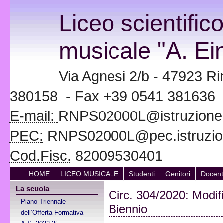
Liceo scientific
musicale "A. Ein
Via Agnesi 2/b - 47923 Ri
380158 - Fax +39 0541 381636
E-mail:
RNPS02000L@istruzione.i
PEC:
RNPS02000L@pec.istruzion
Cod.Fisc.
82009530401
HOME
LICEO MUSICALE
Studenti
Genitori
Docent
La scuola
Circ. 304/2020: Modif
Piano Triennale
Biennio
dell’Offerta Formativa