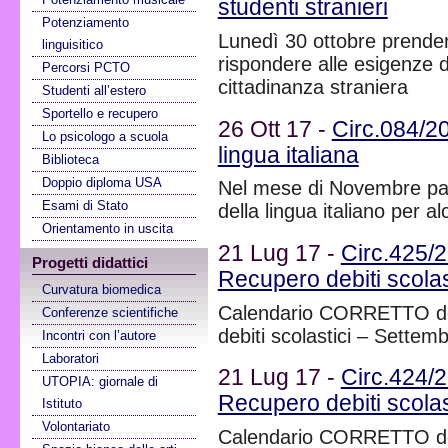
studenti stranieri
Potenziamento
Lunedì 30 ottobre prender
linguisitico
rispondere alle esigenze di
Percorsi PCTO
cittadinanza straniera
Studenti all’estero
Sportello e recupero
26 Ott 17 -
Circ.084/2
Lo psicologo a scuola
lingua italiana
Biblioteca
Doppio diploma USA
Nel mese di Novembre par
Esami di Stato
della lingua italiano per al
Orientamento in uscita
21 Lug 17 -
Circ.425
Progetti didattici
Recupero debiti scolast
Curvatura biomedica
Calendario CORRETTO delle
Conferenze scientifiche
debiti scolastici – Settem
Incontri con l’autore
Laboratori
21 Lug 17 -
Circ.424
UTOPIA: giornale di
Recupero debiti scolast
Istituto
Volontariato
Calendario CORRETTO delle