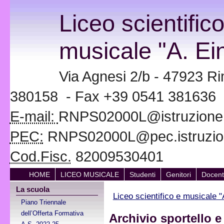
Liceo scientific
musicale "A. Ein
Via Agnesi 2/b - 47923 Ri
380158 - Fax +39 0541 381636
E-mail:
RNPS02000L@istruzione.i
PEC:
RNPS02000L@pec.istruzion
Cod.Fisc.
82009530401
HOME
LICEO MUSICALE
Studenti
Genitori
Docent
La scuola
Liceo scientifico e musicale "
Piano Triennale
dell’Offerta Formativa
Archivio sportello 