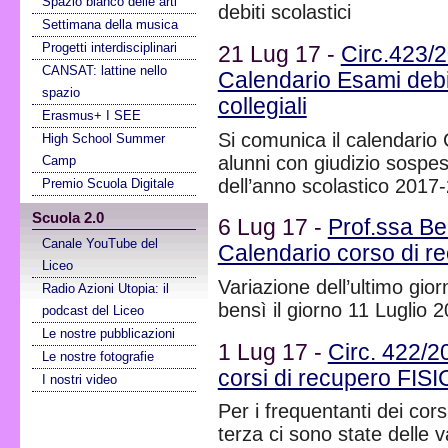
Spazio bianco delle arti
debiti scolastici
Settimana della musica
Progetti interdisciplinari
21 Lug 17 -
Circ.423
CANSAT: lattine nello
Calendario Esami debit
spazio
collegiali
Erasmus+ I SEE
Si comunica il calendario
High School Summer
alunni con giudizio sospeso
Camp
dell’anno scolastico 2017
Premio Scuola Digitale
Scuola 2.0
6 Lug 17 -
Prof.ssa Be
Canale YouTube del
Calendario corso di r
Liceo
Variazione dell’ultimo gior
Radio Azioni Utopia: il
bensì il giorno 11 Luglio 
podcast del Liceo
Le nostre pubblicazioni
1 Lug 17 -
Circ. 422/2
Le nostre fotografie
corsi di recupero FIS
I nostri video
Per i frequentanti dei cors
terza ci sono state delle v