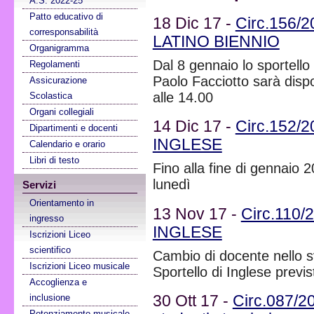
A.S. 2022-25
Patto educativo di
18 Dic 17 -
Circ.156/20
corresponsabilità
LATINO BIENNIO
Organigramma
Dal 8 gennaio lo sportello 
Regolamenti
Paolo Facciotto sarà dispo
Assicurazione
alle 14.00
Scolastica
Organi collegiali
14 Dic 17 -
Circ.152/20
Dipartimenti e docenti
INGLESE
Calendario e orario
Libri di testo
Fino alla fine di gennaio 2
lunedì
Servizi
Orientamento in
13 Nov 17 -
Circ.110/2
ingresso
INGLESE
Iscrizioni Liceo
scientifico
Cambio di docente nello sv
Iscrizioni Liceo musicale
Sportello di Inglese previst
Accoglienza e
inclusione
30 Ott 17 -
Circ.087/20
Potenziamento musicale