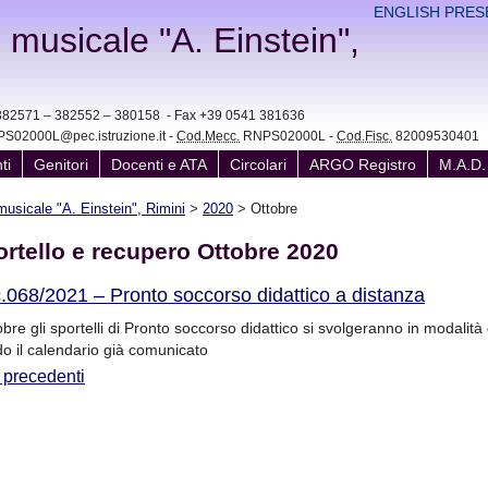
ENGLISH PRES
e musicale "A. Einstein",
41 382571 – 382552 – 380158 - Fax +39 0541 381636
S02000L@pec.istruzione.it -
Cod.Mecc.
RNPS02000L -
Cod.Fisc.
82009530401
ti
Genitori
Docenti e ATA
Circolari
ARGO Registro
M.A.D.
 musicale "A. Einstein", Rimini
>
2020
> Ottobre
ortello e recupero Ottobre 2020
c.068/2021 – Pronto soccorso didattico a distanza
obre gli sportelli di Pronto soccorso didattico si svolgeranno in modalità 
do il calendario già comunicato
 precedenti