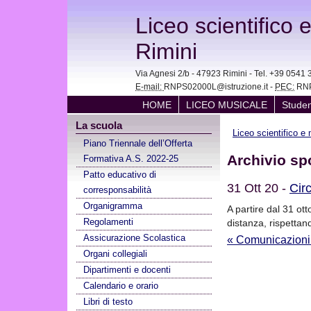
Liceo scientifico 
Rimini
Via Agnesi 2/b - 47923 Rimini - Tel. +39 05
E-mail:
RNPS02000L@istruzione.it -
PEC:
RNP
HOME
LICEO MUSICALE
Studen
La scuola
Liceo scientifico e
Piano Triennale dell’Offerta
Archivio sp
Formativa A.S. 2022-25
Patto educativo di
31 Ott 20 -
Cir
corresponsabilità
Organigramma
A partire dal 31 ott
Regolamenti
distanza, rispettan
Assicurazione Scolastica
« Comunicazioni
Organi collegiali
Dipartimenti e docenti
Calendario e orario
Libri di testo