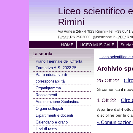
Liceo scientifico 
Rimini
Via Agnesi 2/b - 47923 Rimini - Tel. +39 05
E-mail:
RNPS02000L@istruzione.it -
PEC:
RNP
HOME
LICEO MUSICALE
Studen
La scuola
Liceo scientifico e
Piano Triennale dell’Offerta
Archivio sp
Formativa A.S. 2022-25
Patto educativo di
25 Ott 22 -
Cir
corresponsabilità
Organigramma
Si comunica il nuovo
Regolamenti
1 Ott 22 -
Circ.
Assicurazione Scolastica
Organi collegiali
A partire dal 4 otto
discipline per le cl
Dipartimenti e docenti
Calendario e orario
« Comunicazioni
Libri di testo