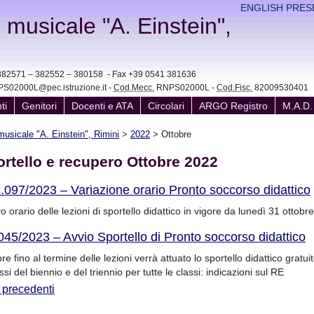
ENGLISH PRES
e musicale "A. Einstein",
41 382571 – 382552 – 380158 - Fax +39 0541 381636
S02000L@pec.istruzione.it -
Cod.Mecc.
RNPS02000L -
Cod.Fisc.
82009530401
ti
Genitori
Docenti e ATA
Circolari
ARGO Registro
M.A.D.
 musicale "A. Einstein", Rimini
>
2022
> Ottobre
ortello e recupero Ottobre 2022
c.097/2023 – Variazione orario Pronto soccorso didattico
 orario delle lezioni di sportello didattico in vigore da lunedì 31 ottobre
045/2023 – Avvio Sportello di Pronto soccorso didattico
bre fino al termine delle lezioni verrà attuato lo sportello didattico gratui
assi del biennio e del triennio per tutte le classi: indicazioni sul RE
 precedenti