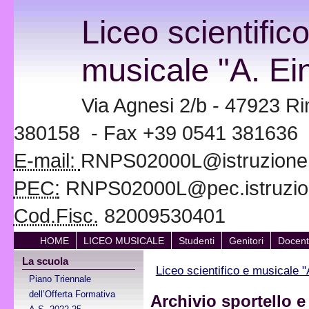
Liceo scientific
musicale "A. Ein
Via Agnesi 2/b - 47923 Ri
380158 - Fax +39 0541 381636
E-mail:
RNPS02000L@istruzione.i
PEC:
RNPS02000L@pec.istruzion
Cod.Fisc.
82009530401
HOME
LICEO MUSICALE
Studenti
Genitori
Docent
La scuola
Liceo scientifico e musicale "
Piano Triennale
dell’Offerta Formativa
Archivio sportello 