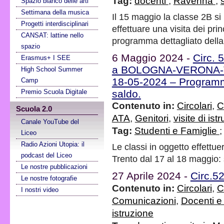
Tag:
docenti
;
Ravenna
;
Spazio bianco delle arti
Settimana della musica
Il 15 maggio la classe 2B si
Progetti interdisciplinari
effettuare una visita dei pri
CANSAT: lattine nello
programma dettagliato della
spazio
6 Maggio 2024 -
Circ. 
Erasmus+ I SEE
a BOLOGNA-VERONA-TR
High School Summer
18-05-2024 – Programm
Camp
Premio Scuola Digitale
saldo.
Contenuto in:
Circolari
,
C
Scuola 2.0
ATA
,
Genitori
,
visite di ist
Canale YouTube del
Tag:
Studenti e Famiglie
Liceo
Radio Azioni Utopia: il
Le classi in oggetto effettu
podcast del Liceo
Trento dal 17 al 18 maggio:
Le nostre pubblicazioni
27 Aprile 2024 -
Circ.5
Le nostre fotografie
Contenuto in:
Circolari
,
C
I nostri video
Comunicazioni
,
Docenti e
istruzione