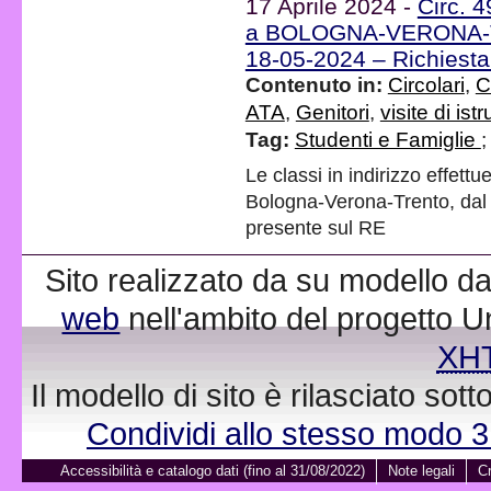
17 Aprile 2024 -
Circ. 4
a BOLOGNA-VERONA-TR
18-05-2024 – Richiesta
Contenuto in:
Circolari
,
C
ATA
,
Genitori
,
visite di ist
Tag:
Studenti e Famiglie
Le classi in indirizzo effett
Bologna-Verona-Trento, dal
presente sul RE
Sito realizzato da su modello da
web
nell'ambito del progetto 
XH
Il modello di sito è rilasciato sot
Condividi allo stesso modo 
Accessibilità e catalogo dati (fino al 31/08/2022)
Note legali
Cr