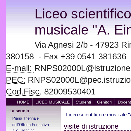
Liceo scientific
musicale "A. Ein
Via Agnesi 2/b - 47923 Ri
380158 - Fax +39 0541 381636
E-mail:
RNPS02000L@istruzione.i
PEC:
RNPS02000L@pec.istruzion
Cod.Fisc.
82009530401
HOME
LICEO MUSICALE
Studenti
Genitori
Docent
La scuola
Liceo scientifico e musicale "
Piano Triennale
visite di istruzione
dell’Offerta Formativa