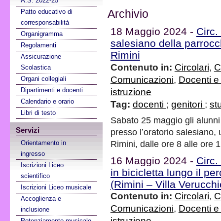
A.S. 2022-25
Patto educativo di
Archivio
corresponsabilità
18 Maggio 2024 -
Circ.
Organigramma
salesiano della parrocch
Regolamenti
Rimini
Assicurazione
Contenuto in:
Circolari
,
C
Scolastica
Comunicazioni
,
Docenti e
Organi collegiali
Dipartimenti e docenti
istruzione
Calendario e orario
Tag:
docenti
;
genitori
;
st
Libri di testo
Sabato 25 maggio gli alunni
Servizi
presso l’oratorio salesiano,
Rimini, dalle ore 8 alle ore 
Orientamento in
ingresso
16 Maggio 2024 -
Circ.
Iscrizioni Liceo
in bicicletta lungo il p
scientifico
(Rimini – Villa Verucch
Iscrizioni Liceo musicale
Contenuto in:
Circolari
,
C
Accoglienza e
Comunicazioni
,
Docenti e
inclusione
istruzione
Potenziamento musicale