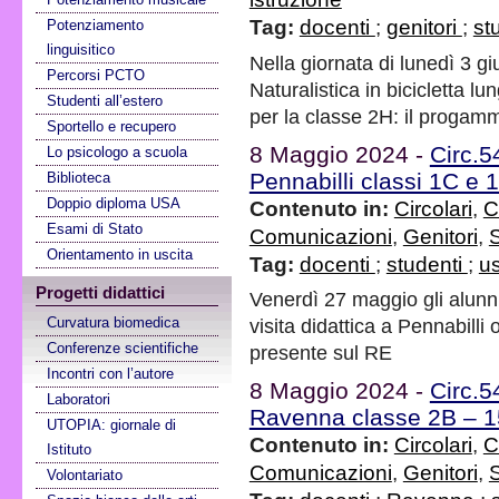
Tag:
docenti
;
genitori
;
st
Potenziamento
linguisitico
Nella giornata di lunedì 3 g
Percorsi PCTO
Naturalistica in bicicletta l
Studenti all’estero
per la classe 2H: il progam
Sportello e recupero
8 Maggio 2024 -
Circ.5
Lo psicologo a scuola
Pennabilli classi 1C e
Biblioteca
Doppio diploma USA
Contenuto in:
Circolari
,
C
Esami di Stato
Comunicazioni
,
Genitori
,
S
Orientamento in uscita
Tag:
docenti
;
studenti
;
us
Progetti didattici
Venerdì 27 maggio gli alunni
Curvatura biomedica
visita didattica a Pennabill
Conferenze scientifiche
presente sul RE
Incontri con l’autore
8 Maggio 2024 -
Circ.5
Laboratori
Ravenna classe 2B – 1
UTOPIA: giornale di
Contenuto in:
Circolari
,
C
Istituto
Comunicazioni
,
Genitori
,
S
Volontariato