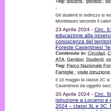
Tag:
docenti
;
genitori
;
Mo
;
Gli studenti in indirizzo si r
Montetauro secondo il calen
23 Aprile 2024 -
Circ. 
educazione alla osservaz
conoscenza del territor
Foreste Casentinesi “le
Contenuto in:
Circolari
,
C
ATA
,
Genitori
,
Studenti
,
vi
Tag:
Parco Nazionale For
Famiglie
;
visite istruzion
Il 10 maggio la classe 2C si 
Casentinesi da oggetto sec
20 Aprile 2024 -
Circ. 
istruzione a Locarno e 
2024 – classi 3L e 3C.