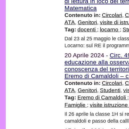
di lettura in loco del te
Matematica
Contenuto in:
Circolari
,
C
ATA
,
Genitori
,
visite di ist
Tag:
docenti
;
locarno
;
St
Dal 23 al 25 maggio le class
Locarno: sul RE il programm
20 Aprile 2024 -
Circ. 
educazione alla osservaz
conoscenza del territor
Eremo di Camaldoli – 
Contenuto in:
Circolari
,
C
ATA
,
Genitori
,
Studenti
,
vi
Tag:
Eremo di Camaldoli
Famiglie
;
visite istruzion
Il 26 aprile la classe 1H si 
camaldoli e passo della call