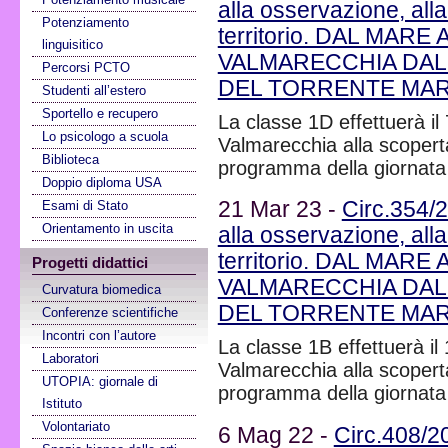
alla osservazione, alla
Potenziamento
territorio. DAL MA
linguisitico
VALMARECCHIA DAL
Percorsi PCTO
DEL TORRENTE MARE
Studenti all’estero
Sportello e recupero
La classe 1D effettuerà il
Lo psicologo a scuola
Valmarecchia alla scoperta
Biblioteca
programma della giornata
Doppio diploma USA
21 Mar 23 -
Circ.354/
Esami di Stato
Orientamento in uscita
alla osservazione, alla
territorio. DAL MA
Progetti didattici
VALMARECCHIA DAL
Curvatura biomedica
DEL TORRENTE MARE
Conferenze scientifiche
Incontri con l’autore
La classe 1B effettuerà il 
Laboratori
Valmarecchia alla scoperta
UTOPIA: giornale di
programma della giornata
Istituto
Volontariato
6 Mag 22 -
Circ.408/2