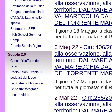
Spazio bianco delle arti
alla osservazione, alla
Settimana della musica
territorio. DAL MA
Progetti interdisciplinari
VALMARECCHIA DAL
CANSAT: lattine nello
DEL TORRENTE MARE
spazio
Erasmus+ I SEE
Il giorno 18 Maggio la cla
High School Summer
per tutta la giornata: sul
Camp
Premio Scuola Digitale
6 Mag 22 -
Circ.406/2
alla osservazione, alla
Scuola 2.0
territorio. DAL MA
Canale YouTube del
VALMARECCHIA DAL
Liceo
DEL TORRENTE MARE
Radio Azioni Utopia: il
podcast del Liceo
Il giorno 17 Maggio la cl
Le nostre pubblicazioni
per tutta la giornata: sul
Le nostre fotografie
I nostri video
2 Mar 22 -
Circ.285/2
alla osservazione, alla
territorio: DAL MA