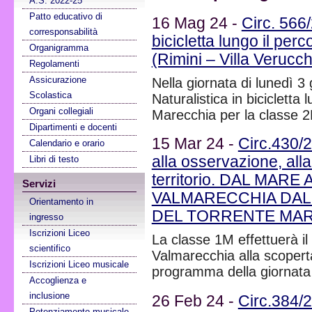
A.S. 2022-25
Patto educativo di
16 Mag 24 -
Circ. 566/
corresponsabilità
bicicletta lungo il per
Organigramma
(Rimini – Villa Verucc
Regolamenti
Assicurazione
Nella giornata di lunedì 3
Scolastica
Naturalistica in bicicletta 
Organi collegiali
Marecchia per la classe 
Dipartimenti e docenti
15 Mar 24 -
Circ.430/
Calendario e orario
alla osservazione, alla
Libri di testo
territorio. DAL MA
Servizi
VALMARECCHIA DAL
Orientamento in
DEL TORRENTE MARE
ingresso
Iscrizioni Liceo
La classe 1M effettuerà i
scientifico
Valmarecchia alla scoperta
Iscrizioni Liceo musicale
programma della giornata
Accoglienza e
inclusione
26 Feb 24 -
Circ.384/
Potenziamento musicale