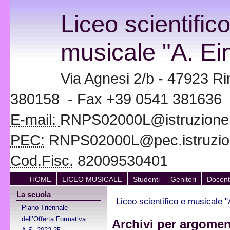
Liceo scientific
musicale "A. Ein
Via Agnesi 2/b - 47923 Ri
380158 - Fax +39 0541 381636
E-mail:
RNPS02000L@istruzione.i
PEC:
RNPS02000L@pec.istruzion
Cod.Fisc.
82009530401
HOME
LICEO MUSICALE
Studenti
Genitori
Docent
La scuola
Liceo scientifico e musicale "
Piano Triennale
dell’Offerta Formativa
Archivi per argomen