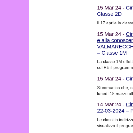
15 Mar 24 -
Ci
Classe 2D
Il 17 aprile la cla
15 Mar 24 -
Cir
e alla conosc
VALMARECCHI
– Classe 1M
La classe 1M effett
sul RE il programm
15 Mar 24 -
Ci
Si comunica che, sol
lunedì 18 marzo al
14 Mar 24 -
Ci
22-03-2024 – P
Le classi in indiriz
visualizza il progr