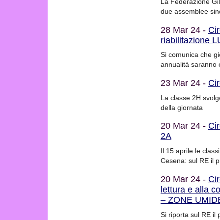
La Federazione Gil
due assemblee sinda
28 Mar 24 -
Cir
riabilitazione 
Si comunica che gio
annualità saranno c
23 Mar 24 -
Cir
La classe 2H svolg
della giornata
20 Mar 24 -
Ci
2A
Il 15 aprile le cla
Cesena: sul RE il 
20 Mar 24 -
Ci
lettura e alla
– ZONE UMID
Si riporta sul RE il