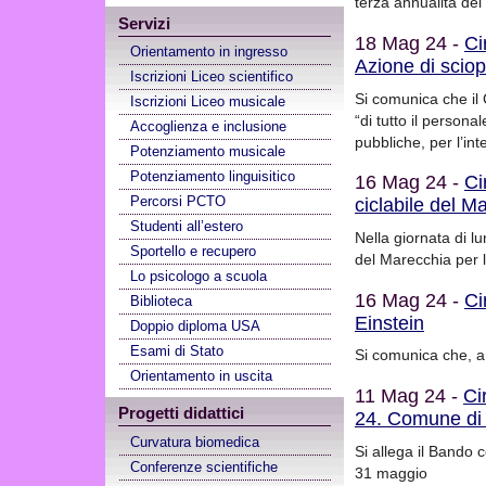
terza annualità de
Servizi
18 Mag 24 -
Ci
Orientamento in ingresso
Azione di sciop
Iscrizioni Liceo scientifico
Si comunica che il
Iscrizioni Liceo musicale
“di tutto il person
Accoglienza e inclusione
pubbliche, per l’in
Potenziamento musicale
Potenziamento linguisitico
16 Mag 24 -
Ci
Percorsi PCTO
ciclabile del M
Studenti all’estero
Nella giornata di lu
Sportello e recupero
del Marecchia per 
Lo psicologo a scuola
16 Mag 24 -
Ci
Biblioteca
Einstein
Doppio diploma USA
Esami di Stato
Si comunica che, a 
Orientamento in uscita
11 Mag 24 -
Ci
Progetti didattici
24. Comune di
Curvatura biomedica
Si allega il Bando
Conferenze scientifiche
31 maggio