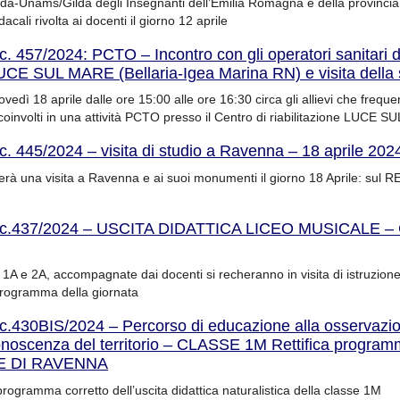
da-Unams/Gilda degli Insegnanti dell’Emilia Romagna e della provincia 
cali rivolta ai docenti il giorno 12 aprile
c. 457/2024: PCTO – Incontro con gli operatori sanitari d
LUCE SUL MARE (Bellaria-Igea Marina RN) e visita della s
vedì 18 aprile dalle ore 15:00 alle ore 16:30 circa gli allievi che freque
oinvolti in una attività PCTO presso il Centro di riabilitazione LUCE 
c. 445/2024 – visita di studio a Ravenna – 18 aprile 202
erà una visita a Ravenna e ai suoi monumenti il giorno 18 Aprile: sul 
rc.437/2024 – USCITA DIDATTICA LICEO MUSICALE – C
ssi 1A e 2A, accompagnate dai docenti si recheranno in visita di istruzion
programma della giornata
rc.430BIS/2024 – Percorso di educazione alla osservazio
 conoscenza del territorio – CLASSE 1M Rettifica program
E DI RAVENNA
 programma corretto dell’uscita didattica naturalistica della classe 1M