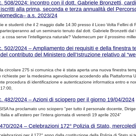
c. 508/2024: incontro con il dott. Gabriele Bronzetti, card
scritti alla prima, seconda e terza annualità del Percors
biomedica– a.s. 2023/24
e e studenti che il 2 maggio dalle 14:30 presso il Liceo Volta Fellini di R
 parteciperanno ad un seminario tenuto dal dott. Gabriele Bronzetti dal t
IA: a cosa serve l’intelligenza naturale? Vademecum per il prossimo mille
c. 502/2024 – Ampliamento dei requisiti e della finestra 
 del contributo del Ministero dell’Istruzione relativo al “we
la circolare 275 si comunica che è stata aperta una nuova finestra tem
e richieste per la medesima agevolazione accedendo alla Piattaforma 
te procedura di identificazione e autenticazione informatica entro e non 
 17:00,
c. 482/2024 – Azioni di sciopero per il giorno 19/04/2024
SISA ha proclamato uno sciopero “per tutto il personale docente, Dirige
 Italia e all’estero per l’intera giornata di venerdì 19 aprile 2024”
.470/2024 – Celebrazioni 172° Polizia di Stato, mercoledì
elebrazioni per il 172° anno dalla costituzione della Polizia di Stato si 