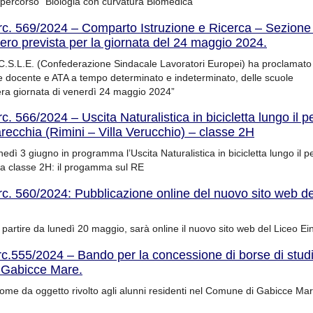
l percorso “Biologia con curvatura Biomedica”
rc. 569/2024 – Comparto Istruzione e Ricerca – Sezione
ero prevista per la giornata del 24 maggio 2024.
 C.S.L.E. (Confederazione Sindacale Lavoratori Europei) ha proclamato
ale docente e ATA a tempo determinato e indeterminato, delle scuole
tera giornata di venerdì 24 maggio 2024”
rc. 566/2024 – Uscita Naturalistica in bicicletta lungo il 
arecchia (Rimini – Villa Verucchio) – classe 2H
nedì 3 giugno in programma l’Uscita Naturalistica in bicicletta lungo il p
la classe 2H: il progamma sul RE
rc. 560/2024: Pubblicazione online del nuovo sito web de
partire da lunedì 20 maggio, sarà online il nuovo sito web del Liceo Ei
rc.555/2024 – Bando per la concessione di borse di studi
 Gabicce Mare.
 come da oggetto rivolto agli alunni residenti nel Comune di Gabicce M