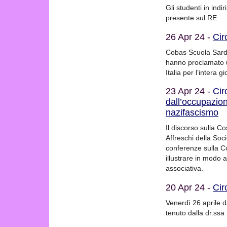
Gli studenti in ind
presente sul RE
26 Apr 24 -
Cir
Cobas Scuola Sarde
hanno proclamato un
Italia per l’intera 
23 Apr 24 -
Cir
dall’occupazion
nazifascismo
Il discorso sulla C
Affreschi della Soc
conferenze sulla Co
illustrare in modo a
associativa.
20 Apr 24 -
Cir
Venerdì 26 aprile d
tenuto dalla dr.ss