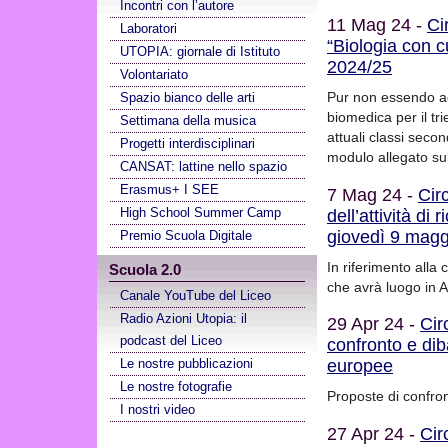
Incontri con l’autore
11 Mag 24 -
Ci
Laboratori
“Biologia con c
UTOPIA: giornale di Istituto
2024/25
Volontariato
Pur non essendo ad
Spazio bianco delle arti
biomedica per il tr
Settimana della musica
attuali classi seco
Progetti interdisciplinari
modulo allegato su
CANSAT: lattine nello spazio
Erasmus+ I SEE
7 Mag 24 -
Cir
High School Summer Camp
dell’attività d
giovedì 9 magg
Premio Scuola Digitale
In riferimento alla 
Scuola 2.0
che avrà luogo in 
Canale YouTube del Liceo
Radio Azioni Utopia: il
29 Apr 24 -
Cir
podcast del Liceo
confronto e diba
europee
Le nostre pubblicazioni
Le nostre fotografie
Proposte di confron
I nostri video
27 Apr 24 -
Cir