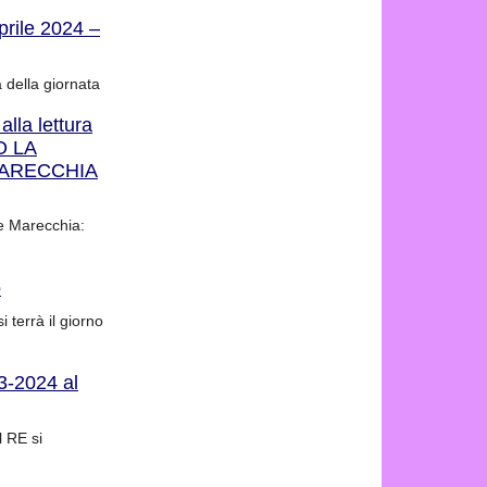
prile 2024 –
 della giornata
lla lettura
O LA
MARECCHIA
te Marecchia:
o
 terrà il giorno
3-2024 al
l RE si