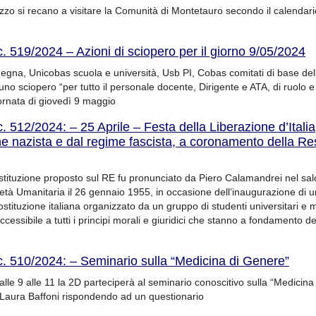
irizzo si recano a visitare la Comunità di Montetauro secondo il calendari
c. 519/2024 – Azioni di sciopero per il giorno 9/05/2024
gna, Unicobas scuola e università, Usb PI, Cobas comitati di base del
o sciopero “per tutto il personale docente, Dirigente e ATA, di ruolo e 
giornata di giovedì 9 maggio
c. 512/2024: – 25 Aprile – Festa della Liberazione d’Italia
e nazista e dal regime fascista, a coronamento della Re
ostituzione proposto sul RE fu pronunciato da Piero Calamandrei nel sal
ietà Umanitaria il 26 gennaio 1955, in occasione dell’inaugurazione di un
stituzione italiana organizzato da un gruppo di studenti universitari e 
ccessibile a tutti i principi morali e giuridici che stanno a fondamento de
c. 510/2024: – Seminario sulla “Medicina di Genere”
alle 9 alle 11 la 2D parteciperà al seminario conoscitivo sulla “Medicin
a Laura Baffoni rispondendo ad un questionario