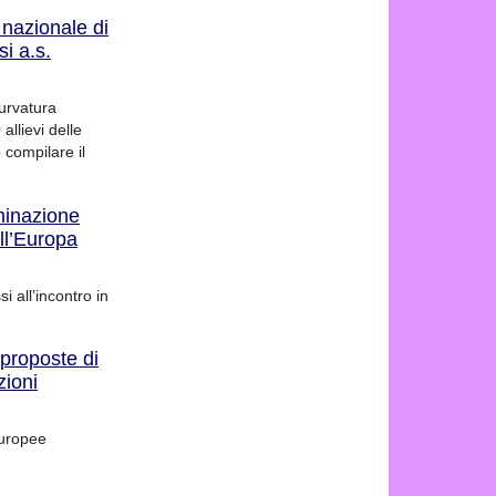
 nazionale di
i a.s.
urvatura
allievi delle
 compilare il
eminazione
ll’Europa
i all’incontro in
 proposte di
zioni
europee