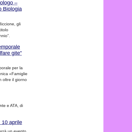
iologo –
o Biologia
iccione, gli
itolo
nnio”.
temporale
lfare gite”
porale per la
Unica «Famiglie
oltre il giorno
nte e ATA, di
 10 aprile
terrà un evento