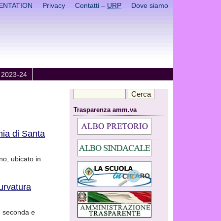
ENTATION
Privacy
Contatti –
URP
Dove siamo
 2023-24
Trasparenza amm.va
hia di Santa
no, ubicato in
urvatura
a, seconda e