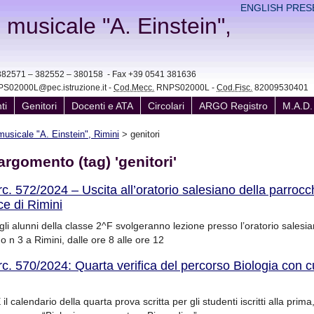
ENGLISH PRES
e musicale "A. Einstein",
41 382571 – 382552 – 380158 - Fax +39 0541 381636
S02000L@pec.istruzione.it -
Cod.Mecc.
RNPS02000L -
Cod.Fisc.
82009530401
ti
Genitori
Docenti e ATA
Circolari
ARGO Registro
M.A.D.
 musicale "A. Einstein", Rimini
>
genitori
argomento (tag) 'genitori'
rc. 572/2024 – Uscita all’oratorio salesiano della parrocc
ce di Rimini
i alunni della classe 2^F svolgeranno lezione presso l’oratorio salesia
 n 3 a Rimini, dalle ore 8 alle ore 12
rc. 570/2024: Quarta verifica del percorso Biologia con c
l calendario della quarta prova scritta per gli studenti iscritti alla prim