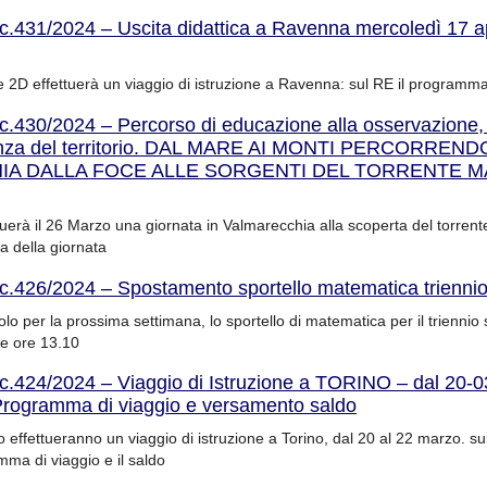
rc.431/2024 – Uscita didattica a Ravenna mercoledì 17 a
sse 2D effettuerà un viaggio di istruzione a Ravenna: sul RE il programma
c.430/2024 – Percorso di educazione alla osservazione, a
enza del territorio. DAL MARE AI MONTI PERCORREND
A DALLA FOCE ALLE SORGENTI DEL TORRENTE 
uerà il 26 Marzo una giornata in Valmarecchia alla scoperta del torren
a della giornata
rc.426/2024 – Spostamento sportello matematica trienni
o per la prossima settimana, lo sportello di matematica per il triennio si
le ore 13.10
rc.424/2024 – Viaggio di Istruzione a TORINO – dal 20-0
rogramma di viaggio e versamento saldo
zo effettueranno un viaggio di istruzione a Torino, dal 20 al 22 marzo. su
amma di viaggio e il saldo