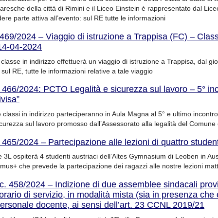
laresche della città di Rimini e il Liceo Einstein è rappresentato dal Lic
re parte attiva all’evento: sul RE tutte le informazioni
.469/2024 – Viaggio di istruzione a Trappisa (FC) – Clas
14-04-2024
classe in indirizzo effettuerà un viaggio di istruzione a Trappisa, dal gi
, sul RE, tutte le informazioni relative a tale viaggio
. 466/2024: PCTO Legalità e sicurezza sul lavoro – 5° in
ivisa”
e classi in indirizzo parteciperanno in Aula Magna al 5° e ultimo incontr
curezza sul lavoro promosso dall’Assessorato alla legalità del Comune d
. 465/2024 – Partecipazione alle lezioni di quattro student
sse 3L ospiterà 4 studenti austriaci dell’Altes Gymnasium di Leoben in Aus
mus+ che prevede la partecipazione dei ragazzi alle nostre lezioni mat
c. 458/2024 – Indizione di due assemblee sindacali provin
orario di servizio, in modalità mista (sia in presenza che
personale docente, ai sensi dell’art. 23 CCNL 2019/21