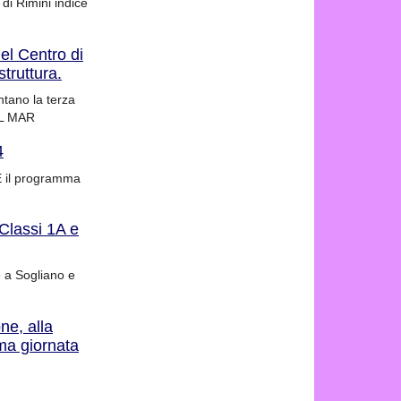
di Rimini indice
el Centro di
truttura.
ntano la terza
SUL MAR
4
RE il programma
lassi 1A e
e a Sogliano e
ne, alla
ma giornata