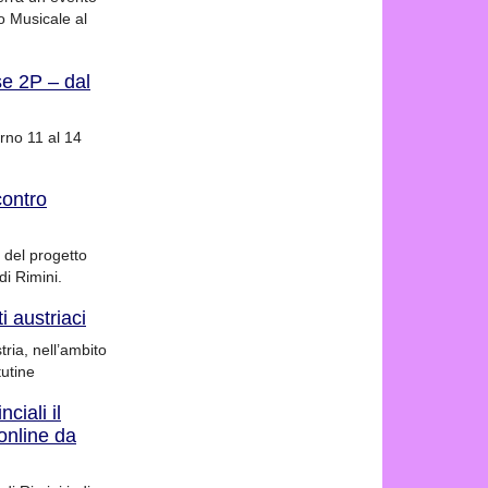
eo Musicale al
se 2P – dal
orno 11 al 14
contro
o del progetto
i Rimini.
i austriaci
tria, nell’ambito
tutine
ciali il
 online da