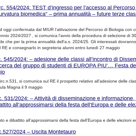
rc. 554/2024: TEST d’ingresso per l’accesso al Percorso
urvatura biomedica” – prima annualità – future terze class
 oggi confermata dal MIUR l’attivazione del Percorso di Biologia con c
iennio 2024/2027 , si comunica l’avvio della procedura di selezione di 30 
nde che per la prima annualità dell’a.s. 2024/25. Gli interessati dovranno
l RE e consegnarlo in segreteria alunni entro lunedì 27 maggio
c. 545/2024: – adesione delle classi all’incontro di Diss
i ricerca del gruppo di studenti di EUROPA PIU’… Festa de
io
circ.n.531, si comunica sul RE il prospetto relativo all’adesione delle class
Aula Magna il 9 maggio
c. 531/2024: – Attività di disseminazione e informazione,
ttito all’approssimarsi della festa dell’Europa e delle ele
to e dibattito all’approssimarsi della festa dell’Europa e delle elezioni 
c.527/2024 – Uscita Montetauro