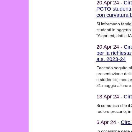
20 Apr 24 -
Cir
PCTO studenti i
con curvatura 
Si informano famigli
studenti in oggetto
“Algoritmi, dati e 
20 Apr 24 -
Cir
per la richiesta
a.s. 2023-24
Facendo seguito al
presentazione dell
e studenti», median
31 maggio alle ore
13 Apr 24 -
Cir
Si comunica che il 
ruolo e precario, in
6 Apr 24 -
Circ
In occasione delle c