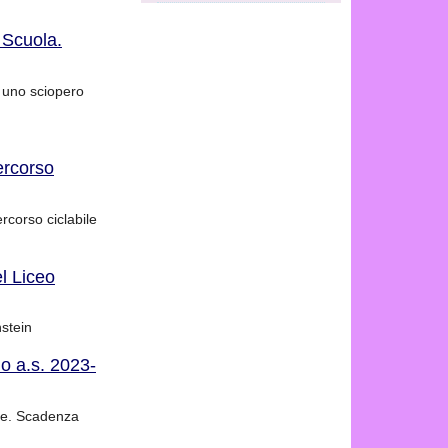
 Scuola.
 uno sciopero
percorso
ercorso ciclabile
l Liceo
nstein
o a.s. 2023-
are. Scadenza