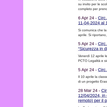
su invito per le sco
completo per prende
6 Apr 24 -
Circ
11-04-2024 al 
Si comunica che la 
aprile. Si riportano
5 Apr 24 -
Circ
“Sicurezza in d
Venerdì 12 aprile l
PCTO Legalità e si
5 Apr 24 -
Circ
Il 10 aprile la cla
di un progetto Eras
28 Mar 24 -
Cir
12/04/2024, in 
remoto) per il 