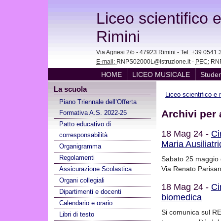
Liceo scientifico 
Rimini
Via Agnesi 2/b - 47923 Rimini - Tel. +39 05
E-mail:
RNPS02000L@istruzione.it -
PEC:
RNP
HOME
LICEO MUSICALE
Studen
La scuola
Liceo scientifico e
Piano Triennale dell’Offerta
Archivi per 
Formativa A.S. 2022-25
Patto educativo di
18 Mag 24 -
Ci
corresponsabilità
Maria Ausiliatri
Organigramma
Regolamenti
Sabato 25 maggio gl
Via Renato Parisano
Assicurazione Scolastica
Organi collegiali
18 Mag 24 -
Ci
Dipartimenti e docenti
biomedica
Calendario e orario
Si comunica sul RE i
Libri di testo