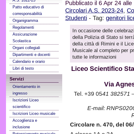
A.S. 2022-25
Pubblicato il 6 Apr 24 all
Patto educativo di
Circolari A.S. 2023-24
,
Co
corresponsabilità
Studenti
- Tag:
genitori
li
Organigramma
Regolamenti
In occasione delle celebrazi
Assicurazione
della Polizia di Stato si te
Scolastica
della città di Rimini e il Li
Organi collegiali
Musicale al completo per pr
Dipartimenti e docenti
tutte le informazioni
Calendario e orario
Liceo Scientifico St
Libri di testo
Servizi
Via Agnes
Orientamento in
Tel. +39 05
41 382571 
ingresso
Iscrizioni Liceo
scientifico
E-mail: RNPS0200
Iscrizioni Liceo musicale
Accoglienza e
Circolare n. 470, del 06
inclusione
Potenziamento musicale