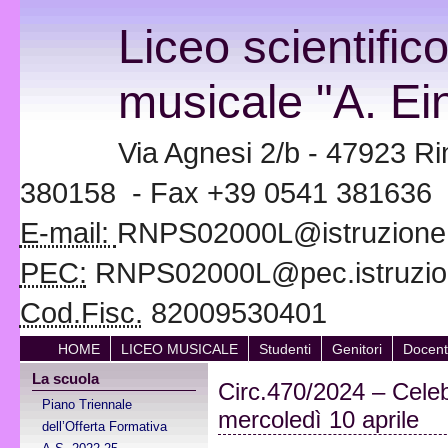
Liceo scientific
musicale "A. Ein
Via Agnesi 2/b - 47923 Ri
380158 - Fax +39 0541 381636
E-mail:
RNPS02000L@istruzione.i
PEC:
RNPS02000L@pec.istruzion
Cod.Fisc.
82009530401
HOME
LICEO MUSICALE
Studenti
Genitori
Docent
La scuola
Circ.470/2024 – Celebr
Piano Triennale
mercoledì 10 aprile
dell’Offerta Formativa