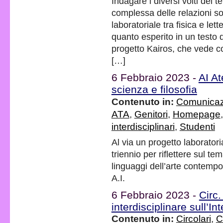
Indagare i diversi volti del t
complessa delle relazioni s
laboratoriale tra fisica e lett
quanto esperito in un testo 
progetto Kairos, che vede co
[…]
6 Febbraio 2023 -
AI At
scienza e filosofia
Contenuto in:
Comunicaz
ATA
,
Genitori
,
Homepage
interdisciplinari
,
Studenti
Al via un progetto laboratoria
triennio per riflettere sul te
linguaggi dell’arte contemp
A.I.
6 Febbraio 2023 -
Circ.
interdisciplinare sull’Int
Contenuto in:
Circolari
,
C