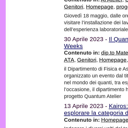
Genitori
,
Homepage
,
proge
Giovedì 18 maggio, dalle ore
visitare l’installazione dei l
dell’esperienza laboratoriale a
30 Aprile 2023 -
Il Quan
Weeks
Contenuto in:
dip.to Mate
ATA
,
Genitori
,
Homepage
il Dipartimento di Fisica e 
organizzato un evento dal tit
nel mondo dei quanti, tra esp
l’occasione, il dipartimento h
progetto Quantum Atelier
13 Aprile 2023 -
Kairos:
esplorare la categoria 
Contenuto in:
Homepag