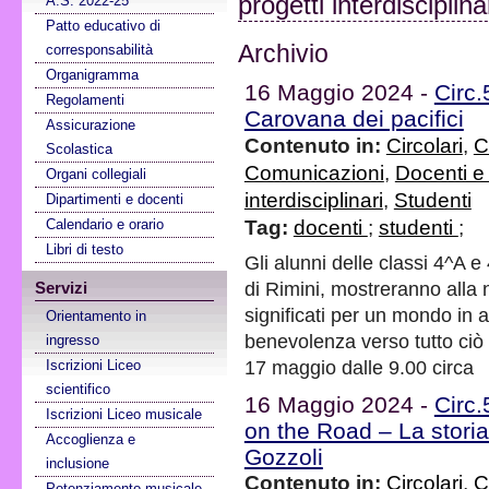
progetti interdisciplina
A.S. 2022-25
Patto educativo di
Archivio
corresponsabilità
Organigramma
16 Maggio 2024 -
Circ.
Regolamenti
Carovana dei pacifici
Assicurazione
Contenuto in:
Circolari
,
C
Scolastica
Comunicazioni
,
Docenti e
Organi collegiali
interdisciplinari
,
Studenti
Dipartimenti e docenti
Tag:
docenti
;
studenti
;
Calendario e orario
Libri di testo
Gli alunni delle classi 4^A 
di Rimini, mostreranno alla n
Servizi
significati per un mondo in 
Orientamento in
benevolenza verso tutto ciò 
ingresso
17 maggio dalle 9.00 circa
Iscrizioni Liceo
scientifico
16 Maggio 2024 -
Circ
Iscrizioni Liceo musicale
on the Road – La storia
Accoglienza e
Gozzoli
inclusione
Contenuto in:
Circolari
,
C
Potenziamento musicale