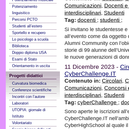
Comunicazioni
,
Docenti e
Potenziamento
interdisciplinari
,
Studenti
linguisitico
Tag:
docenti
;
studenti
;
Percorsi PCTO
Studenti all’estero
Si invitano le studentesse e 
Sportello e recupero
all’evento come da oggetto 
Lo psicologo a scuola
Alumni Community con l’obiet
Biblioteca
storie di 99 alunne dell’Univ
Doppio diploma USA
le nuove generazioni di donn
Esami di Stato
11 Dicembre 2023 -
Cir
Orientamento in uscita
CyberChallenge.IT
Progetti didattici
Contenuto in:
Circolari
,
C
Curvatura biomedica
Comunicazioni
,
Concorsi e
Conferenze scientifiche
interdisciplinari
,
Studenti
Incontri con l’autore
Tag:
cyberChallenge
;
do
Laboratori
UTOPIA: giornale di
Sono aperte le iscrizioni al
Istituto
CyberChallenge.IT nell’ambit
Volontariato
CyberHighSchool al quale il 