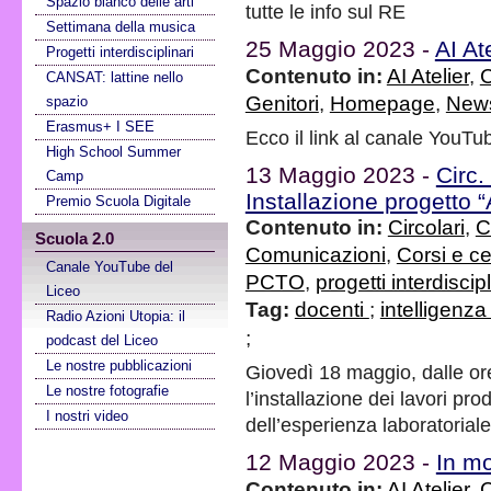
Spazio bianco delle arti
tutte le info sul RE
Settimana della musica
25 Maggio 2023 -
AI At
Progetti interdisciplinari
Contenuto in:
AI Atelier
,
C
CANSAT: lattine nello
Genitori
,
Homepage
,
New
spazio
Erasmus+ I SEE
Ecco il link al canale YouTu
High School Summer
13 Maggio 2023 -
Circ.
Camp
Installazione progetto “A
Premio Scuola Digitale
Contenuto in:
Circolari
,
C
Scuola 2.0
Comunicazioni
,
Corsi e cer
Canale YouTube del
PCTO
,
progetti interdiscipl
Liceo
Tag:
docenti
;
intelligenza 
Radio Azioni Utopia: il
;
podcast del Liceo
Le nostre pubblicazioni
Giovedì 18 maggio, dalle ore
Le nostre fotografie
l’installazione dei lavori pro
I nostri video
dell’esperienza laboratoriale a
12 Maggio 2023 -
In mo
Contenuto in:
AI Atelier
,
C