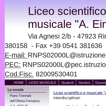
Liceo scientific
musicale "A. Ein
Via Agnesi 2/b - 47923 Ri
380158 - Fax +39 0541 381636
E-mail:
RNPS02000L@istruzione.i
PEC:
RNPS02000L@pec.istruzion
Cod.Fisc.
82009530401
HOME
LICEO MUSICALE
Studenti
Genitori
Docent
La scuola
Liceo scientifico e musicale "
Piano Triennale
interdisciplinari
dell’Offerta Formativa