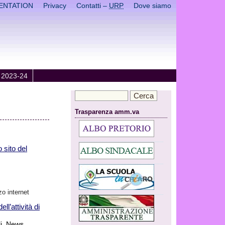
ENTATION
Privacy
Contatti –
URP
Dove siamo
 2023-24
Trasparenza amm.va
sito del
zo internet
l’attività di
i
,
News
,