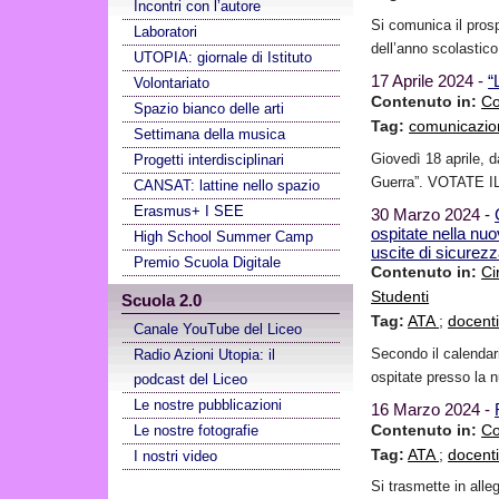
Incontri con l’autore
Si comunica il prosp
Laboratori
dell’anno scolastico
UTOPIA: giornale di Istituto
17 Aprile 2024 -
“
Volontariato
Contenuto in:
Co
Spazio bianco delle arti
Tag:
comunicazio
Settimana della musica
Giovedì 18 aprile, d
Progetti interdisciplinari
Guerra”. VOTATE I
CANSAT: lattine nello spazio
Erasmus+ I SEE
30 Marzo 2024 -
ospitate nella nuo
High School Summer Camp
uscite di sicurez
Premio Scuola Digitale
Contenuto in:
Ci
Studenti
Scuola 2.0
Tag:
ATA
;
docent
Canale YouTube del Liceo
Secondo il calendari
Radio Azioni Utopia: il
ospitate presso la 
podcast del Liceo
Le nostre pubblicazioni
16 Marzo 2024 -
Contenuto in:
Co
Le nostre fotografie
Tag:
ATA
;
docent
I nostri video
Si trasmette in alle