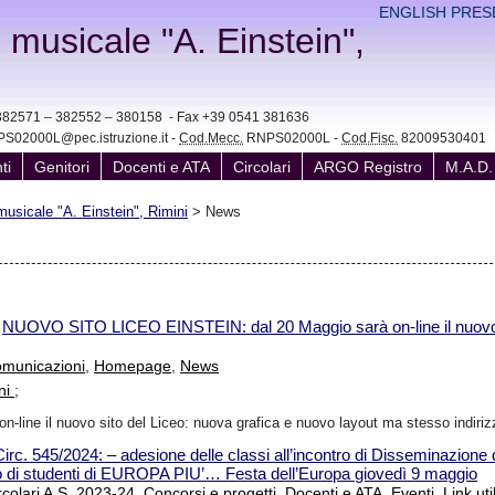
ENGLISH PRES
e musicale "A. Einstein",
41 382571 – 382552 – 380158 - Fax +39 0541 381636
S02000L@pec.istruzione.it -
Cod.Mecc.
RNPS02000L -
Cod.Fisc.
82009530401
ti
Genitori
Docenti e ATA
Circolari
ARGO Registro
M.A.D.
 musicale "A. Einstein", Rimini
>
News
-
NUOVO SITO LICEO EINSTEIN: dal 20 Maggio sarà on-line il nuovo 
municazioni
,
Homepage
,
News
ni
;
n-line il nuovo sito del Liceo: nuova grafica e nuovo layout ma stesso indiriz
Circ. 545/2024: – adesione delle classi all’incontro di Disseminazione del
o di studenti di EUROPA PIU’… Festa dell’Europa giovedì 9 maggio
rcolari A.S. 2023-24
,
Concorsi e progetti
,
Docenti e ATA
,
Eventi
,
Link util