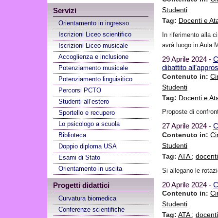
Servizi
Studenti
Tag:
Docenti e A
Orientamento in ingresso
Iscrizioni Liceo scientifico
In riferimento alla c
avrà luogo in Aula 
Iscrizioni Liceo musicale
Accoglienza e inclusione
29 Aprile 2024 -
C
dibattito all’appr
Potenziamento musicale
Contenuto in:
Ci
Potenziamento linguisitico
Studenti
Percorsi PCTO
Tag:
Docenti e A
Studenti all’estero
Proposte di confront
Sportello e recupero
Lo psicologo a scuola
27 Aprile 2024 -
C
Biblioteca
Contenuto in:
Ci
Studenti
Doppio diploma USA
Tag:
ATA
;
docent
Esami di Stato
Orientamento in uscita
Si allegano le rotazi
20 Aprile 2024 -
C
Progetti didattici
Contenuto in:
Ci
Curvatura biomedica
Studenti
Conferenze scientifiche
Tag:
ATA
;
docent