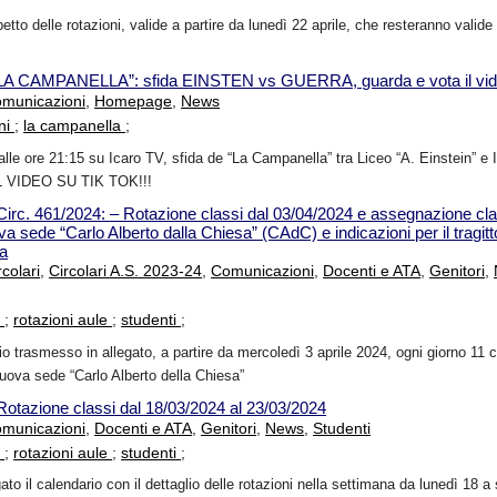
etto delle rotazioni, valide a partire da lunedì 22 aprile, che resteranno valide 
LA CAMPANELLA”: sfida EINSTEN vs GUERRA, guarda e vota il vid
municazioni
,
Homepage
,
News
ni
;
la campanella
;
alle ore 21:15 su Icaro TV, sfida de “La Campanella” tra Liceo “A. Einstein” e 
L VIDEO SU TIK TOK!!!
Circ. 461/2024: – Rotazione classi dal 03/04/2024 e assegnazione clas
va sede “Carlo Alberto dalla Chiesa” (CAdC) e indicazioni per il tragitt
za
rcolari
,
Circolari A.S. 2023-24
,
Comunicazioni
,
Docenti e ATA
,
Genitori
,
i
;
rotazioni aule
;
studenti
;
o trasmesso in allegato, a partire da mercoledì 3 aprile 2024, ogni giorno 11 
nuova sede “Carlo Alberto della Chiesa”
Rotazione classi dal 18/03/2024 al 23/03/2024
municazioni
,
Docenti e ATA
,
Genitori
,
News
,
Studenti
i
;
rotazioni aule
;
studenti
;
gato il calendario con il dettaglio delle rotazioni nella settimana da lunedì 18 a