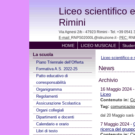
Liceo scientifico 
Rimini
Via Agnesi 2/b - 47923 Rimini - Tel. +39 05
E-mail:
RNPS02000L@istruzione.it -
PEC:
RNP
HOME
LICEO MUSICALE
Studen
La scuola
Liceo scientifico e
Piano Triennale dell’Offerta
News
Formativa A.S. 2022-25
Patto educativo di
Archivio
corresponsabilità
16 Maggio 2024 
Organigramma
Liceo
Regolamenti
Contenuto in:
Co
Assicurazione Scolastica
Tag:
comunicazio
Organi collegiali
dal 20 Maggio sarà o
Dipartimenti e docenti
7 Maggio 2024 -
Calendario e orario
ricerca del grupp
Libri di testo
Contenuto in:
Ci