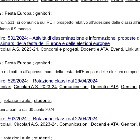
ta
;
Festa Europa
;
genitori
;
irc.n.531, si comunica sul RE il prospetto relativo all’adesione delle classi all’
Magna il 9 maggio
irc. 531/2024: – Attività di disseminazione e informazione, proposte d
ossimarsi della festa dell’Europa e delle elezioni europee
rcolari A.S. 2023-24
,
Concorsi e progetti
,
Docenti e ATA
,
Eventi
,
Link util
ta
;
Festa Europa
;
genitori
;
o e dibattito all’approssimarsi della festa dell’Europa e delle elezioni europee
irc. 528/2024: – Rotazione classi dal 29/04/2024
rcolari
,
Circolari A.S. 2023-24
,
Comunicazioni
,
Docenti e ATA
,
Genitori
,
i
;
rotazioni aule
;
studenti
;
oni a partire dal 30 aprile 2024
irc. 503/2024: – Rotazione classi dal 22/04/2024
rcolari
,
Circolari A.S. 2023-24
,
Comunicazioni
,
Docenti e ATA
,
Genitori
,
i
;
rotazioni aule
;
studenti
;