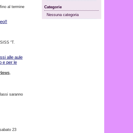
fino al termine
Categorie
Nessuna categoria
eo!!
ISISS “T.
si alle aule
o e per le
News
,
classi saranno
 sabato 23