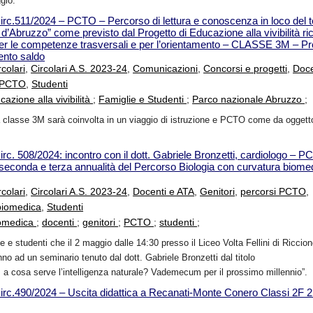
ggio.
irc.511/2024 – PCTO – Percorso di lettura e conoscenza in loco del ter
d’Abruzzo” come previsto dal Progetto di Educazione alla vivibilità ri
r le competenze trasversali e per l’orientamento – CLASSE 3M – P
ento saldo
rcolari
,
Circolari A.S. 2023-24
,
Comunicazioni
,
Concorsi e progetti
,
Doce
i PCTO
,
Studenti
cazione alla vivibilità
;
Famiglie e Studenti
;
Parco nazionale Abruzzo
;
a classe 3M sarà coinvolta in un viaggio di istruzione e PCTO come da oggett
irc. 508/2024: incontro con il dott. Gabriele Bronzetti, cardiologo – P
a, seconda e terza annualità del Percorso Biologia con curvatura biome
rcolari
,
Circolari A.S. 2023-24
,
Docenti e ATA
,
Genitori
,
percorsi PCTO
,
biomedica
,
Studenti
iomedica
;
docenti
;
genitori
;
PCTO
;
studenti
;
e e studenti che il 2 maggio dalle 14:30 presso il Liceo Volta Fellini di Riccione
no ad un seminario tenuto dal dott. Gabriele Bronzetti dal titolo
A: a cosa serve l’intelligenza naturale? Vademecum per il prossimo millennio”.
irc.490/2024 – Uscita didattica a Recanati-Monte Conero Classi 2F 2