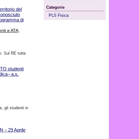
Categorie
ritorio del
conosciuto
PLS Fisica
rogramma di
nti e ATA
,
o. Sul RE tutte
CTO studenti
dica– a.s.
, gli studenti in
N – 29 Aprile