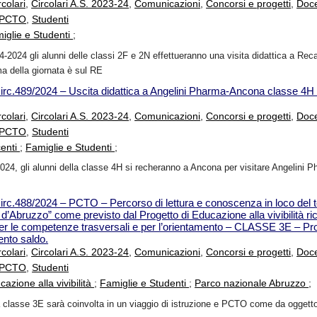
rcolari
,
Circolari A.S. 2023-24
,
Comunicazioni
,
Concorsi e progetti
,
Doce
i PCTO
,
Studenti
iglie e Studenti
;
04-2024 gli alunni delle classi 2F e 2N effettueranno una visita didattica a Re
a della giornata è sul RE
irc.489/2024 – Uscita didattica a Angelini Pharma-Ancona classe 4H
rcolari
,
Circolari A.S. 2023-24
,
Comunicazioni
,
Concorsi e progetti
,
Doce
i PCTO
,
Studenti
enti
;
Famiglie e Studenti
;
024, gli alunni della classe 4H si recheranno a Ancona per visitare Angelini P
irc.488/2024 – PCTO – Percorso di lettura e conoscenza in loco del te
d’Abruzzo” come previsto dal Progetto di Educazione alla vivibilità ri
r le competenze trasversali e per l’orientamento – CLASSE 3E – P
ento saldo.
rcolari
,
Circolari A.S. 2023-24
,
Comunicazioni
,
Concorsi e progetti
,
Doce
i PCTO
,
Studenti
cazione alla vivibilità
;
Famiglie e Studenti
;
Parco nazionale Abruzzo
;
a classe 3E sarà coinvolta in un viaggio di istruzione e PCTO come da oggetto