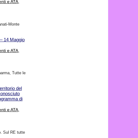
nti e ATA
,
canati-Monte
 – 14 Maggio
nti e ATA
,
harma, Tutte le
rritorio del
conosciuto
rogramma di
nti e ATA
,
. Sul RE tutte