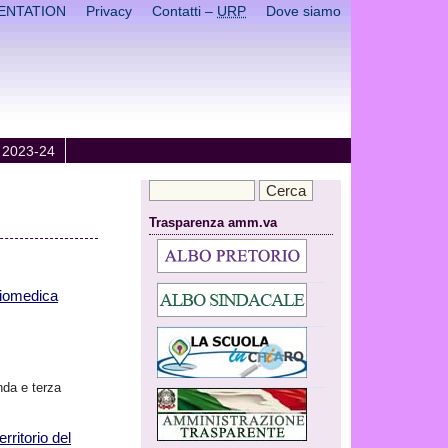
ENTATION
Privacy
Contatti –
URP
Dove siamo
 2023-24
Trasparenza amm.va
biomedica
onda e terza
rritorio del