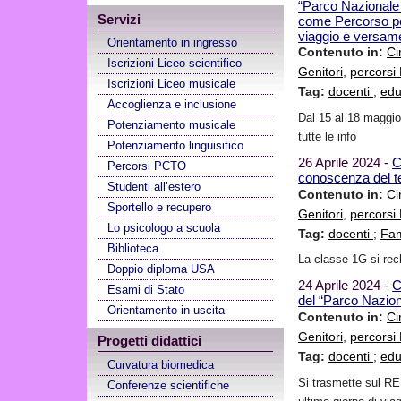
“Parco Nazionale 
Servizi
come Percorso pe
viaggio e versam
Orientamento in ingresso
Contenuto in:
Ci
Iscrizioni Liceo scientifico
Genitori
,
percors
Iscrizioni Liceo musicale
Tag:
docenti
;
edu
Accoglienza e inclusione
Dal 15 al 18 maggio
Potenziamento musicale
tutte le info
Potenziamento linguisitico
26 Aprile 2024 -
C
Percorsi PCTO
conoscenza del te
Studenti all’estero
Contenuto in:
Ci
Sportello e recupero
Genitori
,
percors
Lo psicologo a scuola
Tag:
docenti
;
Fam
Biblioteca
La classe 1G si rec
Doppio diploma USA
24 Aprile 2024 -
C
Esami di Stato
del “Parco Nazio
Orientamento in uscita
Contenuto in:
Ci
Genitori
,
percors
Progetti didattici
Tag:
docenti
;
edu
Curvatura biomedica
Si trasmette sul RE 
Conferenze scientifiche