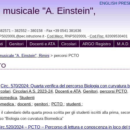
ENGLISH PRES
e musicale "A. Einstein",
41 382571 – 382552 – 380158 - Fax +39 0541 381636
S02000L@pec.istruzione.it -
Cod.Mecc.
RNPS02000L -
Cod.Fisc.
82009530401
ti
Genitori
Docenti e ATA
Circolari
ARGO Registro
M.A.D.
 musicale "A. Einstein", Rimini
>
percorsi PCTO
TO
-
Circ. 570/2024: Quarta verifica del percorso Biologia con curvatura 
rcolari
,
Circolari A.S. 2023-24
,
Docenti e ATA
,
Genitori
,
percorsi PCTO
,
biomedica
,
Studenti
iomedica
;
docenti
;
genitori
;
PCTO
;
studenti
;
l calendario della quarta prova scritta per gli studenti iscritti alla prima, sec
rso “Biologia con curvatura Biomedica”
irc.520/2024 – PCTO – Percorso di lettura e conoscenza in loco del te