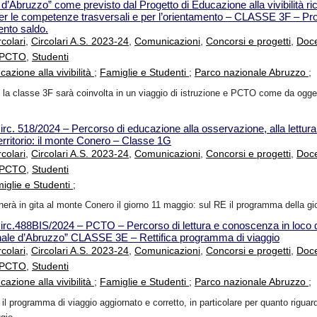
d’Abruzzo” come previsto dal Progetto di Educazione alla vivibilità ri
r le competenze trasversali e per l’orientamento – CLASSE 3F – P
ento saldo.
rcolari
,
Circolari A.S. 2023-24
,
Comunicazioni
,
Concorsi e progetti
,
Doce
i PCTO
,
Studenti
cazione alla vivibilità
;
Famiglie e Studenti
;
Parco nazionale Abruzzo
;
 la classe 3F sarà coinvolta in un viaggio di istruzione e PCTO come da ogge
irc. 518/2024 – Percorso di educazione alla osservazione, alla lettura 
rritorio: il monte Conero – Classe 1G
rcolari
,
Circolari A.S. 2023-24
,
Comunicazioni
,
Concorsi e progetti
,
Doce
i PCTO
,
Studenti
iglie e Studenti
;
herà in gita al monte Conero il giorno 11 maggio: sul RE il programma della gi
irc.488BIS/2024 – PCTO – Percorso di lettura e conoscenza in loco de
nale d’Abruzzo” CLASSE 3E – Rettifica programma di viaggio
rcolari
,
Circolari A.S. 2023-24
,
Comunicazioni
,
Concorsi e progetti
,
Doce
i PCTO
,
Studenti
cazione alla vivibilità
;
Famiglie e Studenti
;
Parco nazionale Abruzzo
;
il programma di viaggio aggiornato e corretto, in particolare per quanto riguard