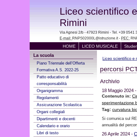
Liceo scientifico 
Rimini
Via Agnesi 2/b - 47923 Rimini - Tel. +39 05
E-mail:
RNPS02000L@istruzione.it -
PEC:
RNP
HOME
LICEO MUSICALE
Studen
La scuola
Liceo scientifico e
Piano Triennale dell’Offerta
percorsi PC
Formativa A.S. 2022-25
Patto educativo di
Archivio
corresponsabilità
18 Maggio 2024 
Organigramma
Contenuto in:
Ci
Regolamenti
sperimentazione 
Assicurazione Scolastica
Tag:
curvatura b
Organi collegiali
Si comunica sul RE i
Dipartimenti e docenti
annualità del perco
Calendario e orario
Libri di testo
26 Aprile 2024 -
C