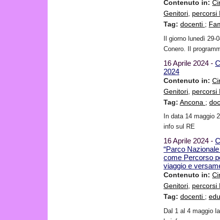
Contenuto in:
Ci
Genitori
,
percors
Tag:
docenti
;
Fam
Il giorno lunedì 29-
Conero. Il programm
16 Aprile 2024 -
C
2024
Contenuto in:
Ci
Genitori
,
percors
Tag:
Ancona
;
doc
In data 14 maggio 2
info sul RE
16 Aprile 2024 -
C
“Parco Nazionale 
come Percorso pe
viaggio e versam
Contenuto in:
Ci
Genitori
,
percors
Tag:
docenti
;
edu
Dal 1 al 4 maggio l