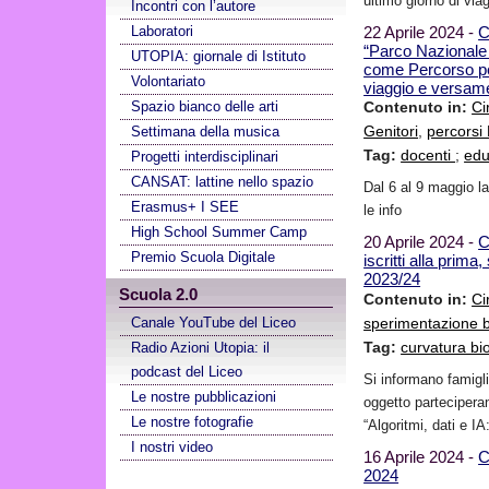
ultimo giorno di via
Incontri con l’autore
Laboratori
22 Aprile 2024 -
C
“Parco Nazionale 
UTOPIA: giornale di Istituto
come Percorso pe
Volontariato
viaggio e versam
Spazio bianco delle arti
Contenuto in:
Ci
Settimana della musica
Genitori
,
percors
Tag:
docenti
;
edu
Progetti interdisciplinari
CANSAT: lattine nello spazio
Dal 6 al 9 maggio l
Erasmus+ I SEE
le info
High School Summer Camp
20 Aprile 2024 -
C
Premio Scuola Digitale
iscritti alla prim
2023/24
Scuola 2.0
Contenuto in:
Ci
Canale YouTube del Liceo
sperimentazione 
Tag:
curvatura b
Radio Azioni Utopia: il
podcast del Liceo
Si informano famigli
Le nostre pubblicazioni
oggetto parteciperan
Le nostre fotografie
“Algoritmi, dati e I
I nostri video
16 Aprile 2024 -
C
2024