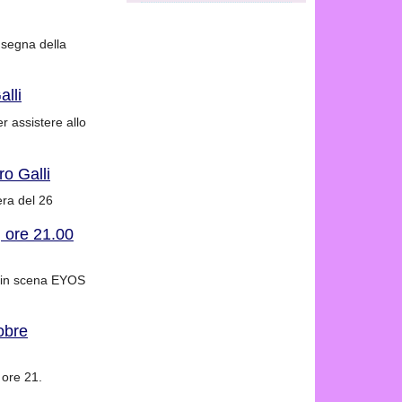
nsegna della
alli
r assistere allo
ro Galli
era del 26
, ore 21.00
à in scena EYOS
obre
 ore 21.