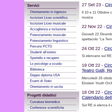
27 Set 23 -
Cir
Servizi
Orientamento in ingresso
Il 10 e 11 Ottobre 
musica
Iscrizioni Liceo scientifico
Iscrizioni Liceo musicale
22 Nov 22 -
Ci
Accoglienza e inclusione
Giovedì 22 Dicembre
Potenziamento musicale
spettacolo “La Tem
Potenziamento linguisitico
Percorsi PCTO
24 Ott 22 -
Cir
Studenti all’estero
Si elencano sul RE l
Sportello e recupero
Lo psicologo a scuola
19 Ott 22 -
Cir
Biblioteca
Teatro Galli, Ri
Doppio diploma USA
Mercoledì 26 ottob
Esami di Stato
Einstein Youth Orch
Orientamento in uscita
18 Ott 22 -
Cir
Progetti didattici
Calendario del
Curvatura biomedica
Sul RE si elenca il 
Conferenze scientifiche