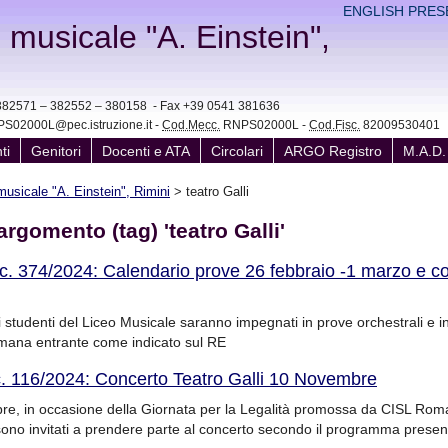
ENGLISH PRES
e musicale "A. Einstein",
41 382571 – 382552 – 380158 - Fax +39 0541 381636
S02000L@pec.istruzione.it -
Cod.Mecc.
RNPS02000L -
Cod.Fisc.
82009530401
ti
Genitori
Docenti e ATA
Circolari
ARGO Registro
M.A.D.
 musicale "A. Einstein", Rimini
>
teatro Galli
argomento (tag) 'teatro Galli'
rc. 374/2024: Calendario prove 26 febbraio -1 marzo e c
 studenti del Liceo Musicale saranno impegnati in prove orchestrali e in
timana entrante come indicato sul RE
c. 116/2024: Concerto Teatro Galli 10 Novembre
e, in occasione della Giornata per la Legalità promossa da CISL Roma
 sono invitati a prendere parte al concerto secondo il programma presen