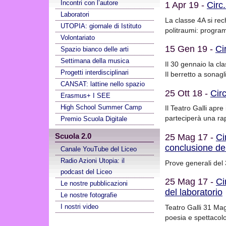
Incontri con l’autore
1 Apr 19 -
Circ
Laboratori
La classe 4A si rech
UTOPIA: giornale di Istituto
politraumi: progra
Volontariato
15 Gen 19 -
Ci
Spazio bianco delle arti
Settimana della musica
Il 30 gennaio la cla
Progetti interdisciplinari
Il berretto a sonagl
CANSAT: lattine nello spazio
25 Ott 18 -
Circ
Erasmus+ I SEE
High School Summer Camp
Il Teatro Galli apr
parteciperà una ra
Premio Scuola Digitale
Scuola 2.0
25 Mag 17 -
Ci
conclusione dei
Canale YouTube del Liceo
Radio Azioni Utopia: il
Prove generali del 
podcast del Liceo
25 Mag 17 -
Ci
Le nostre pubblicazioni
del laboratorio
Le nostre fotografie
I nostri video
Teatro Galli 31 Mag
poesia e spettacolo