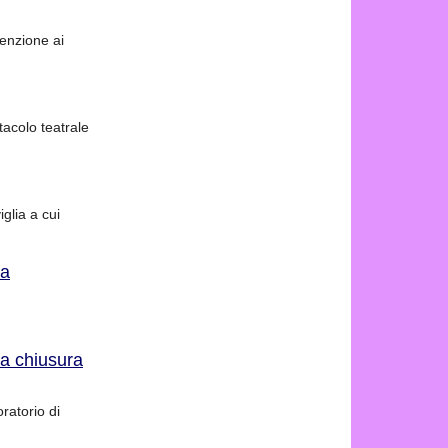
venzione ai
tacolo teatrale
glia a cui
 a
 a chiusura
ratorio di