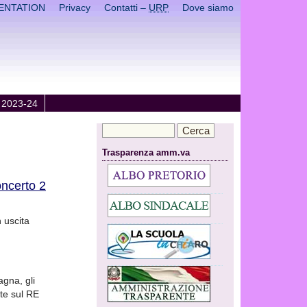
ENTATION
Privacy
Contatti –
URP
Dove siamo
 2023-24
Trasparenza amm.va
oncerto 2
 uscita
gna, gli
te sul RE