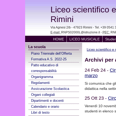
Liceo scientifico 
Rimini
Via Agnesi 2/b - 47923 Rimini - Tel. +39 05
E-mail:
RNPS02000L@istruzione.it -
PEC:
RNP
HOME
LICEO MUSICALE
Studen
La scuola
Liceo scientifico e
Piano Triennale dell’Offerta
Archivi per 
Formativa A.S. 2022-25
Patto educativo di
24 Feb 24 -
Ci
corresponsabilità
marzo
Organigramma
Regolamenti
Si comunica che gli
didattica nella set
Assicurazione Scolastica
Organi collegiali
25 Ott 23 -
Cir
Dipartimenti e docenti
Venerdì 10 novembr
Calendario e orario
studenti in elenco
Libri di testo