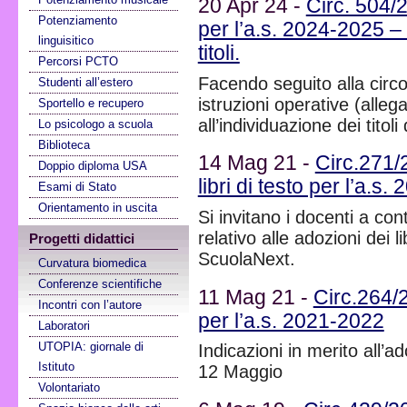
20 Apr 24 -
Circ. 504/2
Potenziamento
per l’a.s. 2024-2025 – 
linguisitico
titoli.
Percorsi PCTO
Facendo seguito alla circo
Studenti all’estero
istruzioni operative (alle
Sportello e recupero
all’individuazione dei titoli
Lo psicologo a scuola
Biblioteca
14 Mag 21 -
Circ.271/2
Doppio diploma USA
libri di testo per l’a.s.
Esami di Stato
Orientamento in uscita
Si invitano i docenti a cont
relativo alle adozioni dei l
Progetti didattici
ScuolaNext.
Curvatura biomedica
Conferenze scientifiche
11 Mag 21 -
Circ.264/2
Incontri con l’autore
per l’a.s. 2021-2022
Laboratori
UTOPIA: giornale di
Indicazioni in merito all’a
Istituto
12 Maggio
Volontariato