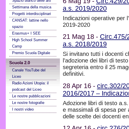
6 Mag 19 -
Circ.429/20
Spazio bianco delle arti
Settimana della musica
a.s. 2019/2020
Progetti interdisciplinari
Indicazioni operative per l
CANSAT: lattine nello
2019-2020
spazio
Erasmus+ I SEE
21 Mag 18 -
Circ.475/2
High School Summer
a.s. 2018/2019
Camp
Premio Scuola Digitale
Si invitano tutti i docent
l’adozione dei libri di tes
Scuola 2.0
segreteria entro il 25 mag
Canale YouTube del
definitivi.
Liceo
Radio Azioni Utopia: il
28 Apr 16 -
circ.302/20
podcast del Liceo
2016/2017 – Indicazion
Le nostre pubblicazioni
Adozione libri di testo a.
Le nostre fotografie
e massimali di spesa per 
I nostri video
delle scelte dei docenti e
12 Apr 16 -
circ.276/2