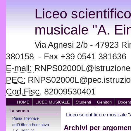
Liceo scientific
musicale "A. Ein
Via Agnesi 2/b - 47923 Ri
380158 - Fax +39 0541 381636
E-mail:
RNPS02000L@istruzione.i
PEC:
RNPS02000L@pec.istruzion
Cod.Fisc.
82009530401
HOME
LICEO MUSICALE
Studenti
Genitori
Docent
La scuola
Liceo scientifico e musicale "
Piano Triennale
dell’Offerta Formativa
Archivi per argoment