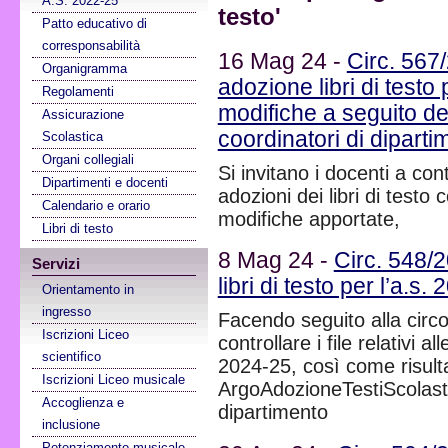
A.S. 2022-25
testo'
Patto educativo di
corresponsabilità
16 Mag 24 -
Circ. 567/
Organigramma
adozione libri di testo
Regolamenti
modifiche a seguito de
Assicurazione
coordinatori di dipartim
Scolastica
Organi collegiali
Si invitano i docenti a contro
Dipartimenti e docenti
adozioni dei libri di testo
Calendario e orario
modifiche apportate,
Libri di testo
8 Mag 24 -
Circ. 548/2
Servizi
libri di testo per l’a.s.
Orientamento in
ingresso
Facendo seguito alla circol
Iscrizioni Liceo
controllare i file relativi al
scientifico
2024-25, così come risulta
Iscrizioni Liceo musicale
ArgoAdozioneTestiScolastic
Accoglienza e
dipartimento
inclusione
Potenziamento musicale